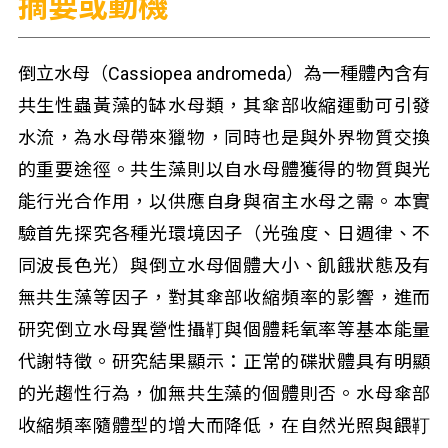
摘要或動機
倒立水母（Cassiopea andromeda）為一種體內含有
共生性蟲黃藻的缽水母類，其傘部收縮運動可引發
水流，為水母帶來獵物，同時也是與外界物質交換
的重要途徑。共生藻則以自水母體獲得的物質與光
能行光合作用，以供應自身與宿主水母之需。本實
驗首先探究各種光環境因子（光強度、日週律、不
同波長色光）與倒立水母個體大小、飢餓狀態及有
無共生藻等因子，對其傘部收縮頻率的影響，進而
研究倒立水母異營性攝靪與個體耗氧率等基本能量
代謝特徵。研究結果顯示：正常的碟狀體具有明顯
的光趨性行為，伽無共生藻的個體則否。水母傘部
收縮頻率隨體型的增大而降低，在自然光照與餵靪