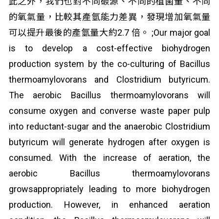
此之外，我們也對不同碳源、不同的植菌量、不同
的氧氣量，比較其產氫能力差異，發現增加氧氣量
可以提升最後的產氫量大約2.7 倍。 ;Our major goal
is to develop a cost-effective biohydrogen
production system by the co-culturing of Bacillus
thermoamylovorans and Clostridium butyricum.
The aerobic Bacillus thermoamylovorans will
consume oxygen and converse waste paper pulp
into reductant-sugar and the anaerobic Clostridium
butyricum will generate hydrogen after oxygen is
consumed. With the increase of aeration, the
aerobic Bacillus thermoamylovorans
growsappropriately leading to more biohydrogen
production. However, in enhanced aeration