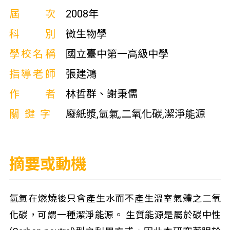
屆次
2008年
科別
微生物學
學校名稱
國立臺中第一高級中學
指導老師
張建鴻
作者
林哲群、謝秉儒
關鍵字
廢紙漿,氫氣,二氧化碳,潔淨能源
摘要或動機
氫氣在燃燒後只會產生水而不產生溫室氣體之二氧
化碳，可謂一種潔淨能源。 生質能源是屬於碳中性