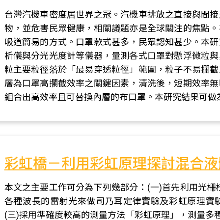
台灣汽機車密度居世界之冠。汽機車排放之直接與間接
物，並危害民眾健康，相關議題亦是全球關注的焦點。
吸道簡易的方式。口罩款式甚多，民眾認知甚少。本研
析儀與分光光度計等儀器，量測各式口罩對懸浮微粒與
粒主要粒徑落於「最易穿透粒徑」範圍，粒子不易攔截
層為口罩高攔截效率之關鍵因素，清洗後，短期效率無
組合出高效率且可替換內層的布口罩。本研究結果可做
彩虹橋－利用彩虹原理探討混合液
本文之主要工作可分為下列幾部分：(一)首先利用光柵校
各種波長的雷射光來做司乃耳定律實驗及彩虹原理實
(三)採用準確度較高的測量方法「彩虹原理」，測量多