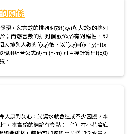
的關係
現，怨言數的排列個數f(x,y)與人數x的排列
1)/2；而怨言數的排列個數f(x,y)有對稱性，即
排列人數的f(x,y)後，以f(x,y)=f(x-1,y)+f(x-
)。最後，我發現用組合公式n!/m!(n-m)!可直接計算出f(x,0)
建議。
令人感到灰心，光澆水就會造成不少困擾，本
性，本實驗的結論有幾點：（1）在小花盆底
聚酯纖維棒」輔助可加速吸水及增加含水量。