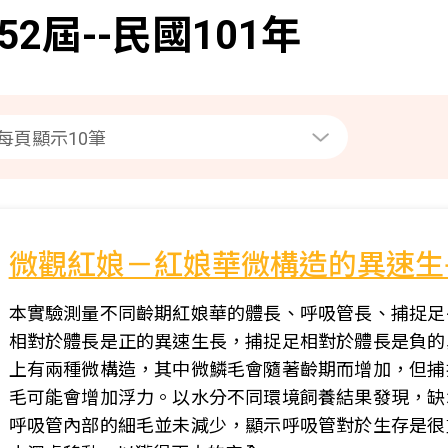
52屆--民國101年
微觀紅娘－紅娘華微構造的異速生
本實驗測量不同齡期紅娘華的體長、呼吸管長、捕捉足
相對於體長是正的異速生長，捕捉足相對於體長是負的
上有兩種微構造，其中微鱗毛會隨著齡期而增加，但捕
毛可能會增加浮力。以水分不同環境飼養結果發現，缺
呼吸管內部的細毛並未減少，顯示呼吸管對於生存是很