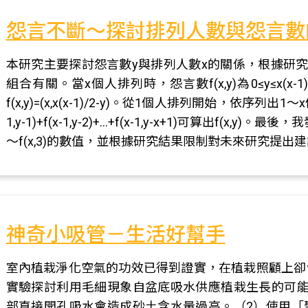
怨言不斷～探討排列人數與怨言數
本研究主要探討怨言數y與排列人數x的關係，根據研究發
組合有關。當x個人排列時，怨言數f(x,y)為0≤y≤x(x-
f(x,y)=(x,x(x-1)/2-y)。從1個人排列開始，依序列出1～x個人
1,y-1)+f(x-1,y-2)+...+f(x-1,y-x+1)可算出f(x,y
～f(x,3)的數值，並根據研究結果限制對未來研究提出
神奇小吸管－生活好幫手
室內植栽淨化空氣的功效已得到證實，在植栽照顧上卻
實驗探討利用毛細現象自盆底吸水供應植栽生長的可能
部直接開孔吸水會造成砂土含水量過高。（2）使用「