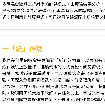
多種混合液體之折射率的計算模式。由實驗結果分析，
量液體(或多種混合液體)折射率具有很高的準確度。
式；且利用此計算模式，可迅速且準確調配出所想要之
一「紙」神功
我們在科學園遊會中見識到「紙」的力量，就展開有
紙」及紙上放量杯、連續倒水的方式實驗。研究發現：
畫紙，摺數越多載重越強。而以短邊為底畫出不同夾
強。再深入分別研究摺數、每摺高度、每摺頂角角度，
果最好。若在折紙下面黏貼紙條或底板固定兩邊，載
驗，發現圓周較大效果較好，在柱內加上十字或米字柱
以柱身凹陷或是旋轉方式倒下。最後，我們也實驗證明