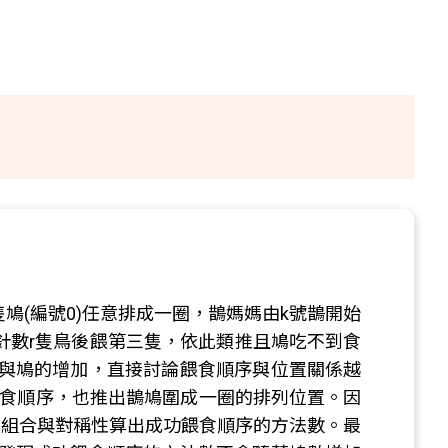
鳩(編號0)任意排成一圈，鵲媽媽由k號鵲開始
針數r隻鳥後餵第三隻，依此類推且鳩吃不到食
與鳩的增加，直接討論餵食順序與位置關係越
餵食順序，也推出鵲鳩圍成一圈的排列位置。因
列組合與對稱性算出成功餵食順序的方法數。最