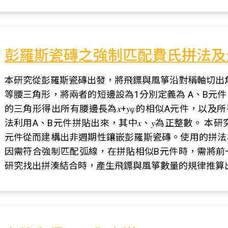
彭羅斯瓷磚之強制匹配費氏拼法及
本研究從彭羅斯瓷磚出發，將飛鏢與風箏沿對稱軸切出角度分別為1
等腰三角形，將兩者的短邊設為1分別定義為 A、B元
的三角形得出所有腰邊長為𝑥+𝑦𝜑的相似A元件，以及所有腰邊
法利用A、B元件拼貼出來，其中𝑥、𝑦為正整數。 
元件從而建構出非週期性鑲嵌彭羅斯瓷磚。使用的拼法
因需符合強制匹配弧線，在拼貼相似B元件時，需將前
研究找出拼湊結合時，產生飛鏢與風箏數量的規律推算