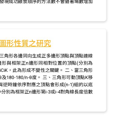
發現成功餵食順序的方法數不會隨著鳩數增加
圖形性質之研究
三角形各邊同向生成正多邊形頂點與頂點連線
邊形與框架正n邊形同相對位置的頂點(分別為
iAiCiK，此為形成不變性之關鍵。 二、當三角形
及180-180/n-θ度。 三、三角形可動頂點K移
逆時鐘依序對應之頂點會形成(n-1)組的以底
別為框架正n邊形第i-3或i-4對角線長度倍數