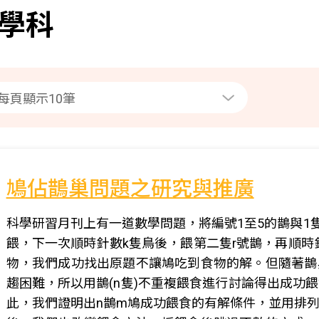
學科
鳩佔鵲巢問題之研究與推廣
科學研習月刊上有一道數學問題，將編號1至5的鵲與1隻
餵，下一次順時針數k隻鳥後，餵第二隻r號鵲，再順時
物，我們成功找出原題不讓鳩吃到食物的解。但隨著鵲
趨困難，所以用鵲(n隻)不重複餵食進行討論得出成功
此，我們證明出n鵲m鳩成功餵食的有解條件，並用排