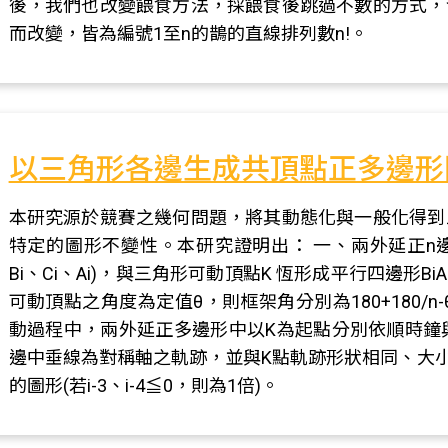
後，我們也改變餵食方法，採餵食後跳過不數的方式，
而改變，皆為編號1至n的鵲的直線排列數n!。
以三角形各邊生成共頂點正多邊形
本研究源於競賽之幾何問題，將其動態化與一般化得到
特定的圖形不變性。本研究證明出： 一、兩外延正n
Bi、Ci、Ai)，與三角形可動頂點K 恆形成平行四邊形B
可動頂點之角度為定值θ，則框架角分別為180+180/n-θ
動過程中，兩外延正多邊形中以K為起點分別依順時鐘與
邊中垂線為對稱軸之軌跡，並與K點軌跡形狀相同、大小分
的圖形(若i-3、i-4≦0，則為1倍)。