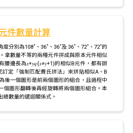
元件數量計算
08˚、36˚、36˚及 36˚、72˚、72˚的
件。拿數量不等的兩種元件拼成與原本元件相似
長為𝑥+𝑦𝜑(𝑥≠𝑦+1)的相似B元件，都有辦
本研究訂定「強制匹配費氏拼法」來拼貼相似A、B
為後一個圖形是前兩個圖形的組合，且過程中
一個圖形翻轉後再經旋轉將兩個圖形組合。本
出總數量的遞迴關係式。