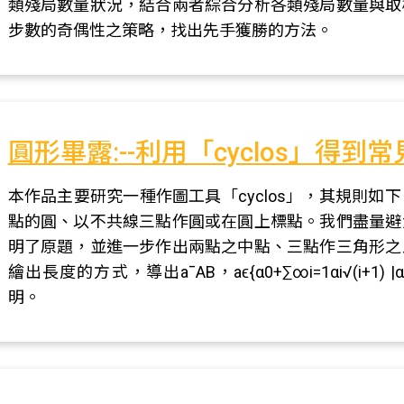
類殘局數量狀況，結合兩者綜合分析各類殘局數量與取
步數的奇偶性之策略，找出先手獲勝的方法。
圓形畢露:--利用「cyclos」得
本作品主要研究一種作圖工具「cyclos」，其規則
點的圓、以不共線三點作圓或在圓上標點。我們盡量避
明了原題，並進一步作出兩點之中點、三點作三角形之
繪出長度的方式，導出a¯AB，aϵ{α0+∑∞i=1αi√(i+1) |α0、α
明。