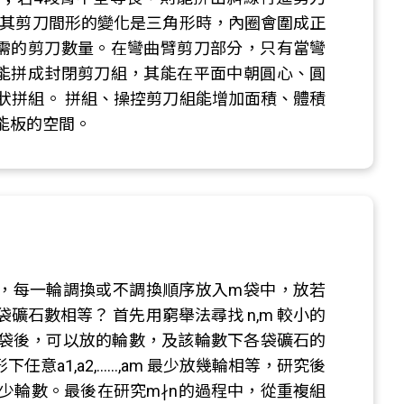
當其剪刀間形的變化是三角形時，內圈會圍成正
需的剪刀數量。在彎曲臂剪刀部分，只有當彎
能拼成封閉剪刀組，其能在平面中朝圓心、圓
狀拼組。 拼組、操控剪刀組能增加面積、體積
能板的空間。
am個，每一輪調換或不調換順序放入m袋中，放若
石數相等？ 首先用窮舉法尋找 n,m 較小的
m袋後，可以放的輪數，及該輪數下各袋礦石的
任意a1,a2,……,am 最少放幾輪相等，研究後
少輪數。最後在研究m∤n的過程中，從重複組