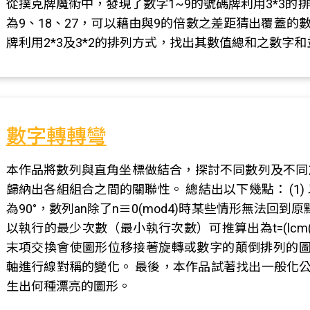
從撲克牌魔術中，發現了數字1~9的號碼牌利用3*3
為9、18、27，可以藉由與9的倍數之差距猜出覆蓋的
牌利用2*3及3*2的排列方式，找出其數值總和之數字
數字轉轉彎
本作品將數列與直角坐標做結合，探討不同數列及不同
歸納出各組組合之間的關聯性。 總結出以下幾點： (1
為90°，數列an除了n≡0(mod4)時某些情形無法回到
以執行的最少次數（最小執行次數）可推算出為t=(lcm(α,
末項交換會使圖形位移接著旋轉或數字的顛倒排列的圖形則會有位
軸進行線對稱的變化。 最後，本作品試著找出一般化公
生出何種漂亮的圖形。