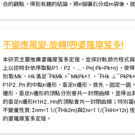
合的觀點，得到有趣的結論，將n個礦石分成m袋後，放 
不變應萬變-旋轉吧!婆羅摩笈多!
本研究主要推廣婆羅摩笈多定理，並探討軌跡方程式與
上以逆時針依序取點P1、P2 、…、Pn( Pk=Pk+n)，使得∠P
別取Mk、Hk滿足 ̅PkMk = ̅ MkPk+1 ， ̅FHk ⊥ ̅
P1P2…Pn 的中點n邊形、垂足n邊形。首先，固定一
邊形、垂足n邊形的頂點分別會共一封閉曲線，並得出
的垂足n邊形H1H2…Hn的頂點會共一封閉曲線；特別
不變量性質: Σnm=1 1/( ̅FHk2m)與Σni=1 1/( ̅
的婆羅摩笈多定理。