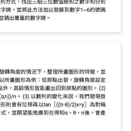
的排列方式，找出三組三位數值總和之數字和分別
數字牌，並將此方法加以發展到數字1~6的號碼
和並猜出覆蓋的數字牌。
旋轉角度的情況下，整理所畫圖形的特徵，並
) 以所畫圖形為例：從原點出發，旋轉角度設定
原點外，其餘情形皆能畫出回到原點的圖形。 (2)
n))/n。 (3) 以數列的變化來說，我們發現首
移再以tan⁡〖((π-θ)/2)x=y〗為對稱
式，並期望能推廣到在得知α、θ、n後，會產