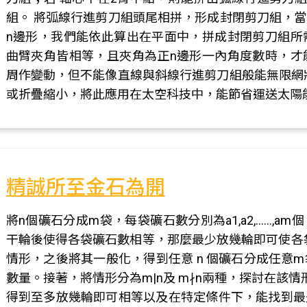
組。 將弧線行進剪刀組頭尾相拼，形成封閉剪刀組，
n邊形，我們能依此算出在平面中，拼成封閉剪刀組所
曲臂夾角皆相等，且夾角為正n邊形一內角度數時，才
周作變動，但不能像直線與斜線行進剪刀組般能無限網
或折疊縮小，將此應用在太空科技中，能節省運送太陽
精誠所至金石為開
將n個礦石分成m袋，每袋礦石數分別為a1,a2,……,
干輪後使得各袋礦石數相等，那麼最少放幾輪即可使各袋礦
情形，之後將其一般化，得到任意 n 個礦石分成任意
數量。接著，將情形分為m|n及 m∤n兩種，探討在該情形下
得到至多放幾輪即可相等以及在特定條件下，能找到最