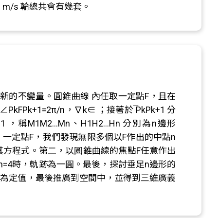
m/s 輪總共會有幾套。
新的不變量。圓錐曲線 內任取一定點F，且在
kFPk+1=2π/n，∇k∈ ；接著於 ̅PkPk+1 分
 PkPk+1 ，稱M1M2…Mn、H1H2…Hn 分別為n邊形
圓，一定點F，我們發現無限多個以F作出的中點n
其方程式。第二，以圓錐曲線的焦點F任意作出
當n=4時，軌跡為一圓。最後，探討垂足n邊形的
HiHi+12r) 恆為定值，最後推廣到空間中，並得到三維廣義