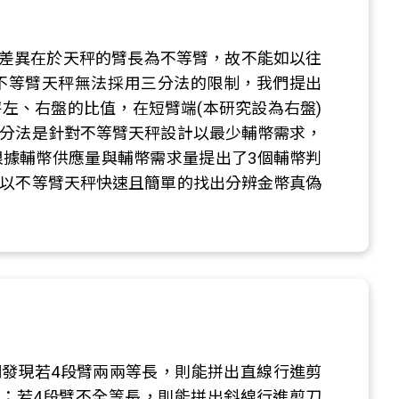
的差異在於天秤的臂長為不等臂，故不能如以往
不等臂天秤無法採用三分法的限制，我們提出
左、右盤的比值，在短臂端(本研究設為右盤)
三分法是針對不等臂天秤設計以最少輔幣需求，
根據輔幣供應量與輔幣需求量提出了3個輔幣判
們以不等臂天秤快速且簡單的找出分辨金幣真偽
發現若4段臂兩兩等長，則能拼出直線行進剪
組；若4段臂不全等長，則能拼出斜線行進剪刀