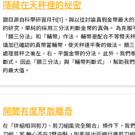
隱藏在天秤裡的秘密
題目源自科學研習月刊[1]，與以往討論真假金幣最大
的研究，單純的採用三分法判斷金幣的真偽。 為克服
「類三分法」和「輔幣」作法。 輔幣是配合不等臂天秤
填加已確認的真幣當輔幣，使天秤達平衡的做法。 類
處理首秤之後左、右、平盤金幣的分法。 此外，我們
斷式。 因此「類三分法」與「輔幣判斷式」，幫助我
的最大值。
開闔有度聚散離奇
在「拼組相同剪刀、剪刀組能完全開合」條件下，我們
刀組；若 軸心不在2臂中點，則能拼出弧線行進剪刀