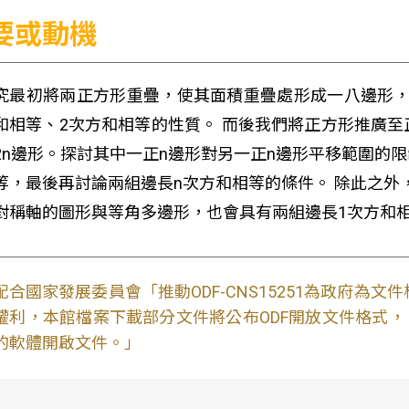
要或動機
究最初將兩正方形重疊，使其面積重疊處形成一八邊形，
和相等、2次方和相等的性質。 而後我們將正方形推廣至
2n邊形。探討其中一正n邊形對另一正n邊形平移範圍的限
等，最後再討論兩組邊長n次方和相等的條件。 除此之外
對稱軸的圖形與等角多邊形，也會具有兩組邊長1次方和
配合國家發展委員會「推動ODF-CNS15251為政府為
權利，本館檔案下載部分文件將公布ODF開放文件格式， 免費
的軟體開啟文件。」