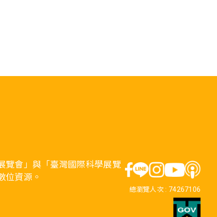
展覽會」與「臺灣國際科學展覽
數位資源。
總瀏覽人次 :
74267106