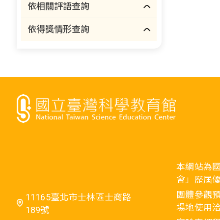
依相關評語查詢
依得獎情形查詢
本網站為
會」歷屆
團體參觀預
11165臺北市士林區士商路
場地使用洽
189號