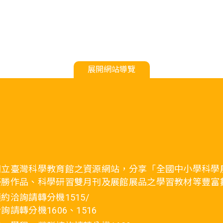
展開網站導覽
國立臺灣科學教育館之資源網站，分享「全國中小學科學
優勝作品、科學研習雙月刊及展館展品之學習教材等豐富
約洽詢請轉分機1515/
詢請轉分機1606、1516