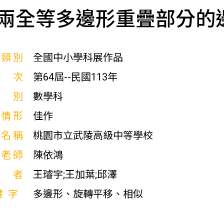
兩全等多邊形重疊部分的
展類別
全國中小學科展作品
屆次
第64屆--民國113年
科別
數學科
獎情形
佳作
校名稱
桃園市立武陵高級中等學校
導老師
陳依鴻
作者
王璿宇;王加葉;邱澤
鍵字
多邊形、旋轉平移、相似