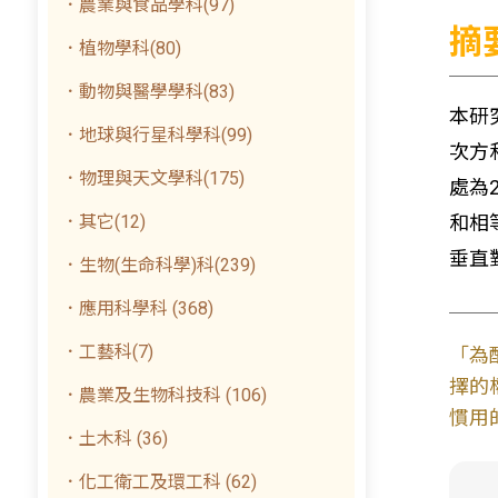
．農業與食品學科(97)
摘
．植物學科(80)
．動物與醫學學科(83)
本研
．地球與行星科學科(99)
次方
．物理與天文學科(175)
處為
．其它(12)
和相
垂直
．生物(生命科學)科(239)
．應用科學科 (368)
．工藝科(7)
「為
擇的
．農業及生物科技科 (106)
慣用
．土木科 (36)
．化工衛工及環工科 (62)