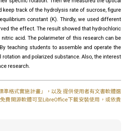
their specific rotation. Then we measured the optical
d keep track of the hydrolysis rate of sucrose, figure
equilibrium constant (K). Thirdly, we used different
erved the effect. The result showed that hydrochloric
d nitric acid. The polarimeter of this research can be
. By teaching students to assemble and operate the
 rotation and polarized substance. Also, the interest
nce research.
文件標準格式實施計畫」，以及 提供使用者有文書軟體選
開源軟體可至LibreOffice下載安裝使用，或依貴