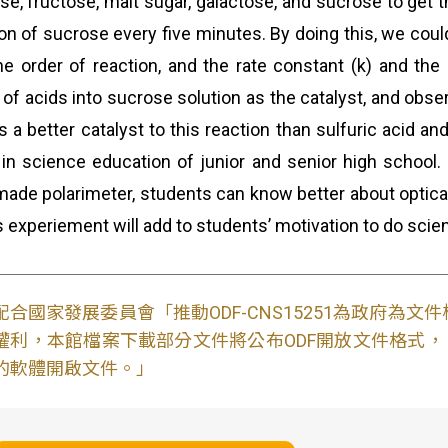
se, fructose, malt sugar, galactose, and sucrose to get 
ion of sucrose every five minutes. By doing this, we coul
he order of reaction, and the rate constant (k) and the 
 of acids into sucrose solution as the catalyst, and obs
is a better catalyst to this reaction than sulfuric acid an
in science education of junior and senior high school
made polarimeter, students can know better about optical
is experiement will add to students’ motivation to do scie
配合國家發展委員會「推動ODF-CNS15251為政府為
權利，本館檔案下載部分文件將公布ODF開放文件格式， 免費
的軟體開啟文件。」