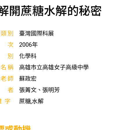
解開蔗糖水解的秘密
展類別
臺灣國際科展
屆次
2006年
科別
化學科
校名稱
高雄市立高雄女子高級中學
導老師
蘇政宏
作者
張菁文、張明芳
鍵字
蔗糖,水解
要或動機