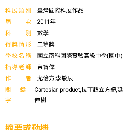
科展類別
臺灣國際科展作品
屆次
2011年
科別
數學
得獎情形
二等獎
學校名稱
國立南科國際實驗高級中學(國中)
指導老師
曾智偉
作者
尤怡方;李敏辰
關鍵
Cartesian product,拉丁超立方體,延
字
伸樹
摘要或動機