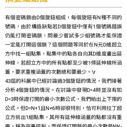
有個密碼鎖由D個旋鈕組成，每個旋鈕有N種不同的
號碼，由於構造缺點若D個旋鈕中僅有1個號碼錯誤
仍能打開密碼鎖，問最少嘗試多少組號碼才能保證
一定能打開這個鎖？這個問題等同於在N元D維超立
方中找一組點集，點集中的點各自向其D維度畫出延
伸線，若超立方中的所有點都至少被1條延伸線所涵
蓋，要求重複涵蓋的次數總和要最少。\r
43屆的科展中已經討論過3個旋鈕的情況，我們接著
分析4個旋鈕的情況。在討論中發現D=4時並沒有如
D=3時保證打開的最小次數公式，我們給出上下限的
公式。但D=N+1且N≠6時卻很特別，恰可利用拉丁超
立方挑出1組點集，其所有延伸線涵蓋的點都沒有重
複，稱為完美控制，而保證打開鎖的最小次數是NN-