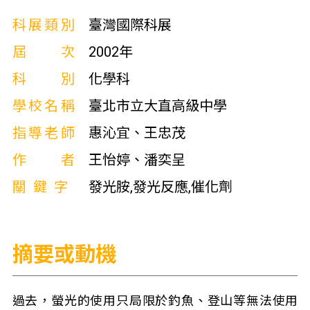
科展類別
臺灣國際科展
屆次
2002年
科別
化學科
學校名稱
臺北市立大直高級中學
指導老師
惠沁宜、王忠茂
作者
王怡婷、潘奕呈
關鍵字
發光胺,發光反應,催化劑
摘要或動機
過去，螢光的使用只局限於釣魚、登山等無法使用