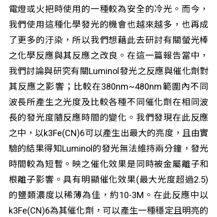
電燈或火把時使用的一種較為安全的冷光。而今，
我們使用這種化學發光的機會也越來越多，也再成
了更多的汙染，所以我們想藉此去研討有關螢光棒
之化學反應與其反應之改良。在這一篇報告當中，
我們討論與研究有關Luminol發光之反應與催化劑對
其反應之影響；比較在380nm~480nm範圍內不同
波長所產生之光度及比較各種不同催化劑在相同波
長的發光度隨反應時間的變化。我們發現在此反應
之中，以k
3
Fe(CN)
6
可以產生出最大的亮度，且由實
驗的結果得知Luminol的發光無法維持兩分鐘，發光
時間較為短暫。映之催化效果是同時被金屬離子和
根離子影響。具有明顯催化效果(最大光度超過2.5)
的鹽類濃度以稀薄為佳，約10
-3
M。在此反應中以
k
3
Fe(CN)
6
為其催化劑，可以產生一種穩定且明亮的