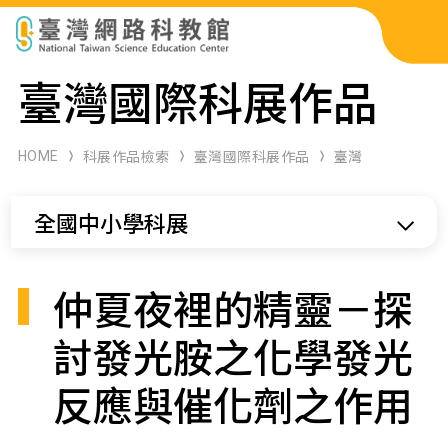
科展作品檢索
臺灣國際科展作品
科學研習月刊
HOME
科展作品檢索
臺灣國際科展作品
臺灣
線上教學資源
全國中小學科展
關於本站
網站導覽
仲夏夜裡的精靈－探
討發光胺之化學發光
反應與催化劑之作用