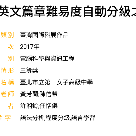
英文篇章難易度自動分級
展類別
臺灣國際科展作品
屆次
2017年
科別
電腦科學與資訊工程
獎情形
三等獎
校名稱
臺北市立第一女子高級中學
導老師
黃芳蘭;陳信希
作者
許湘鈴;任恬儀
鍵字
語法分析,程度分級,語言學習