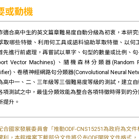
要或動機
作適合高中生的英文篇章難易度自動分級為初衷，本研究
萃取哪些特徵、利用何工具或語料協助萃取特徵、以何
首先進行前處理，再嘗試以單字、句型的數量或比例、句
pport Vector Machines)、隨機森林分類器(Random Fo
sifier)、卷積神經網路句分類器(Convolutional Neural Netw
為高中一、二、三年級等三個難易度等級的測試，建立自
各項測試之中，最佳分類效能為整合各項特徵時得到的分類
所提升。
配合國家發展委員會「推動ODF-CNS15251為政府為
權利，本館檔案下載部分文件將公布ODF開放文件格式， 免費