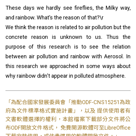
These days we hardly see fireflies, the Milky way,
and rainbow. What’s the reason of that?\r
We think the reason is related to air pollution but the
concrete reason is unknown to us. Thus the
purpose of this research is to see the relation
between air pollution and rainbow with Aerosol. In
this research we approached in some ways about
why rainbow didn't appear in polluted atmosphere.
「為配合國家發展委員會「推動ODF-CNS15251為政
府為文件標準格式實施計畫」，以及 提供使用者有
文書軟體選擇的權利，本館檔案下載部分文件將公
布ODF開放文件格式， 免費開源軟體可至LibreOffice