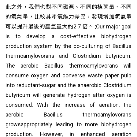
此之外，我們也對不同碳源、不同的植菌量、不同
的氧氣量，比較其產氫能力差異，發現增加氧氣量
可以提升最後的產氫量大約2.7 倍。 ;Our major goal
is to develop a cost-effective biohydrogen
production system by the co-culturing of Bacillus
thermoamylovorans and Clostridium butyricum.
The aerobic Bacillus thermoamylovorans will
consume oxygen and converse waste paper pulp
into reductant-sugar and the anaerobic Clostridium
butyricum will generate hydrogen after oxygen is
consumed. With the increase of aeration, the
aerobic Bacillus thermoamylovorans
growsappropriately leading to more biohydrogen
production. However, in enhanced aeration