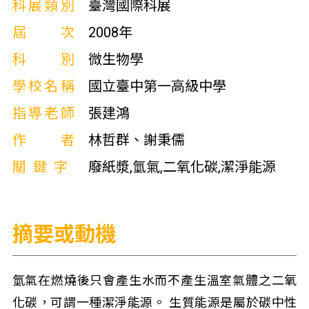
科展類別
臺灣國際科展
屆次
2008年
科別
微生物學
學校名稱
國立臺中第一高級中學
指導老師
張建鴻
作者
林哲群、謝秉儒
關鍵字
廢紙漿,氫氣,二氧化碳,潔淨能源
摘要或動機
氫氣在燃燒後只會產生水而不產生溫室氣體之二氧
化碳，可謂一種潔淨能源。 生質能源是屬於碳中性