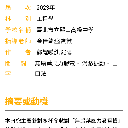
屆次
2023年
科別
工程學
學校名稱
臺北市立麗山高級中學
指導老師
金佳龍;盛寶徵
作者
郭耀嶸;洪熙陽
關鍵
無扇葉風力發電、 渦激振動、 田
字
口法
摘要或動機
本研究主要針對多種參數對「無扇葉風力發電機」