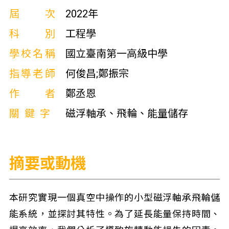
屆次
2022年
科別
工程學
學校名稱
國立臺南第一高級中學
指導老師
何俊昌;鄭振宗
作者
鄭丞恩
關鍵字
磁浮軸承、飛輪、能量儲存
摘要或動機
本研究實現一個真空中操作的小型磁浮軸承飛輪儲
能系統，並探討其特性。為了延長能量保持時間、