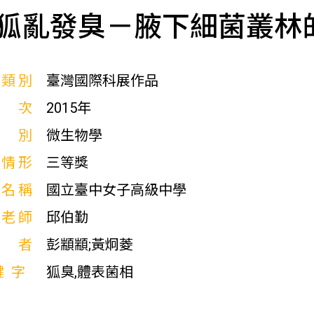
狐亂發臭－腋下細菌叢林
展類別
臺灣國際科展作品
屆次
2015年
科別
微生物學
獎情形
三等獎
校名稱
國立臺中女子高級中學
導老師
邱伯勤
作者
彭顓顓;黃炯菱
鍵字
狐臭,體表菌相