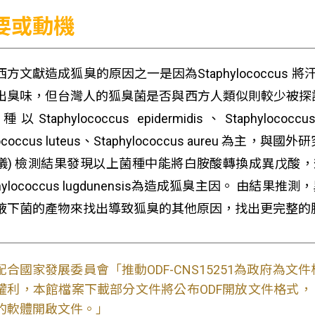
要或動機
方文獻造成狐臭的原因之一是因為Staphylococcus 將汗液中的
出臭味，但台灣人的狐臭菌是否與西方人類似則較少被探
Staphylococcus epidermidis、Staphylococcus 
rococcus luteus、Staphylococcus aureu 為主，
) 檢測結果發現以上菌種中能將白胺酸轉換成異戊酸，效果最好的菌
phylococcus lugdunensis為造成狐臭主因。
腋下菌的產物來找出導致狐臭的其他原因，找出更完整的
配合國家發展委員會「推動ODF-CNS15251為政府為
權利，本館檔案下載部分文件將公布ODF開放文件格式， 免費
的軟體開啟文件。」