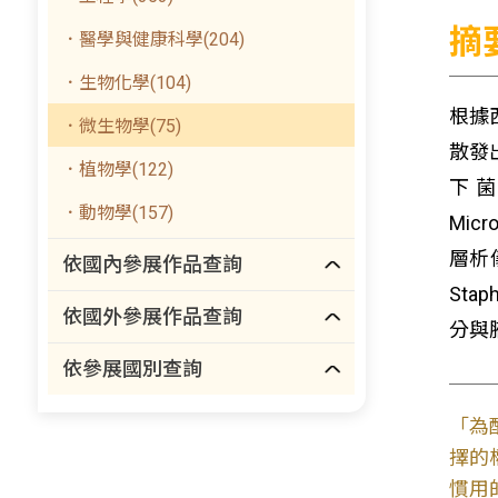
摘
．醫學與健康科學(204)
．生物化學(104)
根據西
．微生物學(75)
散發
．植物學(122)
下菌種以
．動物學(157)
Mic
層析儀
依國內參展作品查詢
Sta
依國外參展作品查詢
分與
依參展國別查詢
「為
擇的
慣用