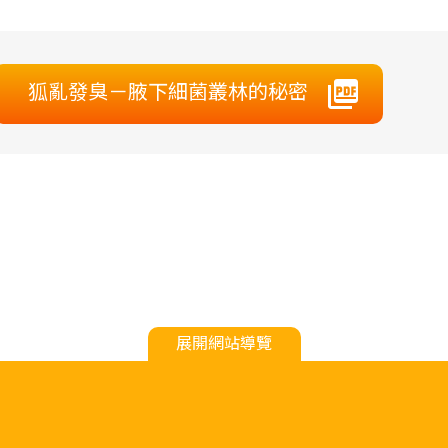
狐亂發臭－腋下細菌叢林的秘密
展開網站導覽