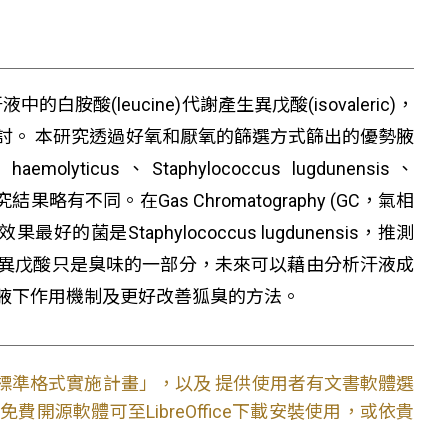
白胺酸(leucine)代謝產生異戊酸(isovaleric)，
討。 本研究透過好氧和厭氧的篩選方式篩出的優勢腋
haemolyticus、Staphylococcus lugdunensis、
與國外研究結果略有不同。在Gas Chromatography (GC，氣相
是Staphylococcus lugdunensis，推測
 由結果推測，異戊酸只是臭味的一部分，未來可以藉由分析汗液成
腋下作用機制及更好改善狐臭的方法。
文件標準格式實施計畫」，以及 提供使用者有文書軟體選
開源軟體可至LibreOffice下載安裝使用，或依貴