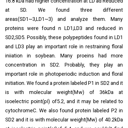
16.8 kDa had higher concentration at LD ad Reduced
at SD. We found three different
areas(SD1~3,LD1~3) and analyze them. Many
proteins were found n LD1,LD3 and reduced in
SD2,SD5. Possibly, these polypeptides found in LD1
and LD3 play an important role in restraining floral
iniiation in soybean. Many proeins had more
concentration in SD2. Probably, they play an
important role in photoperiodic induction and floral
initiation. We found a protein labeled P1 in SD2 and it
is with molecular weight(Mw) of 36kDa at
isoelectric point(pI) of5.2, and it may be related to
cytochromeC. We also found protein labeled P2 in
SD2 and it is with molecular weight(Mw) of 40.2kDa