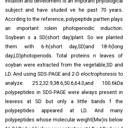
initation and develoment is an imporant phyiological
subject and have studed ve he past 70 years.
Accrding to the reference, polypeptide partten plays
an important rolein photoperiodic induction.
Soybean s a SD(short day)plant. So we planted
them with 6-h(short day,SD)and 18-h(long
day,LD)photoperiods. Total proteins n leaves of
soyban were extracted from the vegetable,SD and
LD. And using SDS-PAGE and 2-D eloctrophoresis to
analyze. 25.2,32.9,38.6,50.6,64.0,and 100.6kDa
polypeptides in SDS-PAGE were always present in
leavess at SD but only a little bands f the
polypeptides appeared at LD. And many
polypeptides whose molecular weight(Mw)is below