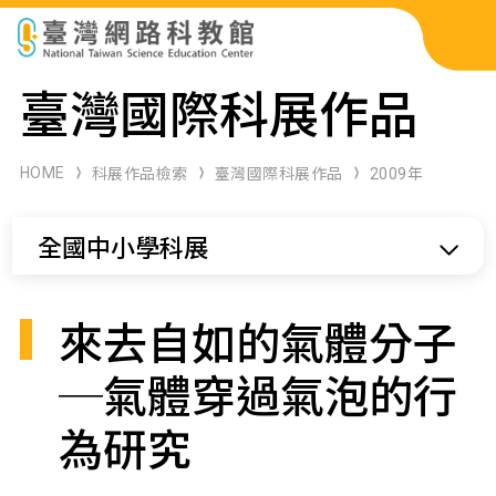
科展作品檢索
臺灣國際科展作品
科學研習月刊
HOME
科展作品檢索
臺灣國際科展作品
2009年
線上教學資源
全國中小學科展
關於本站
網站導覽
來去自如的氣體分子
─氣體穿過氣泡的行
為研究