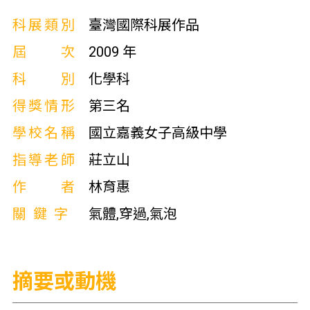
科展類別
臺灣國際科展作品
屆次
2009 年
科別
化學科
得獎情形
第三名
學校名稱
國立嘉義女子高級中學
指導老師
莊立山
作者
林育惠
關鍵字
氣體,穿過,氣泡
摘要或動機