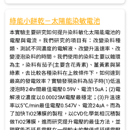
綠能小餅乾－太陽能染敏電池
本實驗主要研究如何提升染料敏化太陽能電池的
電壓與電流。我們研究的項目有：改變染料種
類、測試不同濃度的電解液、改變升溫速率、改
變浸泡染料的時間。我們使用的染料主要以雜環
為主，染料有茄子(主要含花青素)、薑黃素與葉
綠素，去比較各種染料在上敘條件下，如何達到
最高的發電效率？實驗發現染料為茄子時(1)低溫
浸泡時24hr間最佳電壓0.59V、電流15uA；(2)電
解液I2濃度以0.00025M電壓最穩定；(3)升溫速
率以5℃/min最佳電壓0.547V、電流24uA。而為
了加快TiO2薄膜的製程，以CVD化學氣相沉積製
做TiO2薄膜，進而研究提升電壓的最佳方法，並
觀察能否延長電壓在一個較大的數值或延緩電壓