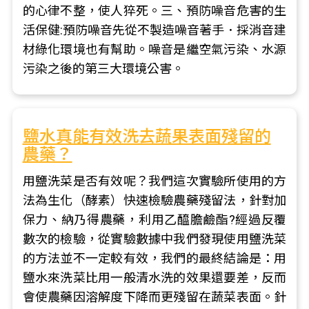
的心律不整，使人猝死。三、預防噪音危害的生
活保健:預防噪音先從不製造噪音著手．採消音建
材綠化環境也有幫助。噪音是繼空氣污染、水源
污染之後的第三大環境公害。
鹽水真能有效洗去蔬果表面殘留的
農藥？
用鹽洗菜是否有效呢？我們這次實驗所使用的方
法為生化（酵素）快速檢驗農藥殘留法，針對加
保力、納乃得農藥，利用乙醯膽鹼酯?經過反覆
數次的檢驗，從實驗數據中我們發現使用鹽洗菜
的方法並不一定較有效，我們的最終結論是：用
鹽水來洗菜比用一般清水洗的效果還要差，反而
會使農藥因溶解度下降而更殘留在蔬菜表面。針