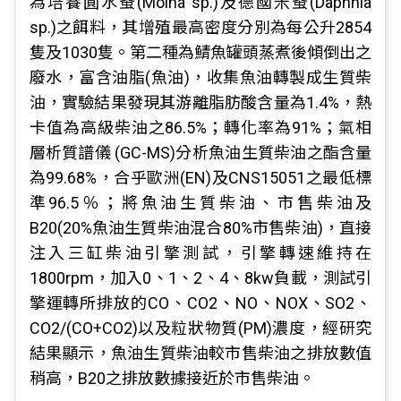
為培養圓水蚤(Moina sp.)及德國米蚤(Daphnia
sp.)之餌料，其增殖最高密度分別為每公升2854
隻及1030隻。第二種為鯖魚罐頭蒸煮後傾倒出之
廢水，富含油脂(魚油)，收集魚油轉製成生質柴
油，實驗結果發現其游離脂肪酸含量為1.4%，熱
卡值為高級柴油之86.5%；轉化率為91%；氣相
層析質譜儀 (GC-MS)分析魚油生質柴油之酯含量
為99.68%，合乎歐洲(EN)及CNS15051之最低標
準96.5％；將魚油生質柴油、市售柴油及
B20(20%魚油生質柴油混合80%市售柴油)，直接
注入三缸柴油引擎測試，引擎轉速維持在
1800rpm，加入0、1、2、4、8kw負載，測試引
擎運轉所排放的CO、CO2、NO、NOX、SO2、
CO2/(CO+CO2)以及粒狀物質(PM)濃度，經研究
結果顯示，魚油生質柴油較市售柴油之排放數值
稍高，B20之排放數據接近於市售柴油。