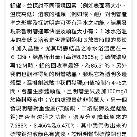
鋁罐，並探討不同環境因素（例如表面積大小、
溫度高低）溶液的種類（例如酸、鹼）對明礬產
率之影響及探討明礬可否有淨水之功能。結果發
現影響明礬速率快慢及顆粒大小有：１冰水浴溫
度的高低２溶液是否達到飽和３放置時間的長短
４加入晶種。尤其明礬結晶之冰水浴溫度在－
６℃時，結晶析出量可高達8.2605ｇ；硫酸濃度
再12Ｍ時，鋁的回收率最好，為85.51％。另外
我們也觀察得到的明礬結晶，發現它為透明多邊
體型。混擬劑試驗中我們發現pH值控制在4~5之
間，會產生膠體顆粒，且明礬量只要加100mg/l
於染料廢液中；它的處理量就非常驚人，另一個
發現明礬對重金屬(硫酸銅、二烙酸鉀及過錳酸
鉀)是否有潔淨之功能，濃度分別降低原來的
7.683%、3.466%及6.470%，其中我們做出來的
硫酸銅溶液顏色有變淡，證明明礬對硫酸銅也是