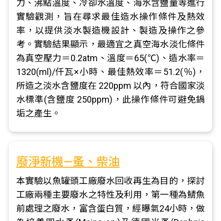
力、沸點溫度、冷卻水溫度、海水含鹽量等進行
實驗觀測，旨在尋求最佳造水操作條件及熱效
率，以提供淡水製造機設計、製造及操作之參
考。實驗結果顯示，最適宜之真空海水淡化條件
為真空壓力＝0.2atm、溫度＝65(℃)、造水率＝
1320(ml)/仟瓦×小時、最佳熱效率＝51.2(％)，
所造之淡水含鹽度在 220ppm 以內，符合國家淡
水標準(含鹽度 250ppm)，此操作條件可避免鍋
垢之產生。
廢淨新機—蚤、柴油
本實驗以魚罐頭工廠廢水回收再生為目的，探討
工廠兩種主要廢水之特性及利用，第一種為鯖魚
前處理之廢水，富含蛋白質，經曝氣24小時，做