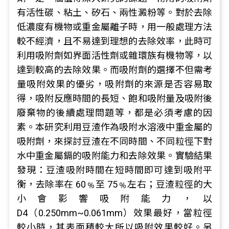
有活性碳、粘土、矽石、兩性澱粉等。對於去除
低濃度有機物或重金屬離子時，用一般處理方法
較不經濟，且不易達到理想的去除效率，此時可
利用吸附劑如界面活性劑或雜環族有機物等，以
達到較高的去除效果。而吸附劑的選擇不但需考
量吸附效果的優劣，吸附劑的來源是否容易取
得，吸附反應時間的長短、飽和吸附量及吸附後
廢棄物的後續處理問題等，都是必須考慮的因
素。本研究利用豆渣作為吸附水溶液中重金屬的
吸附劑，來探討豆渣在不同時間、不同粒徑下對
水中重金屬鎘的吸附能力和去除效果。實驗結果
發現：豆渣吸附時間在短時間即可達到吸附平
衡，去除率在 60﹪至 75﹪左右；豆渣粒徑的大
小會影響吸附能力，以
D4（0.250mm~0.061mm）效果最好，當粒徑
較小時，其表面積較大所以吸附效果較好。另