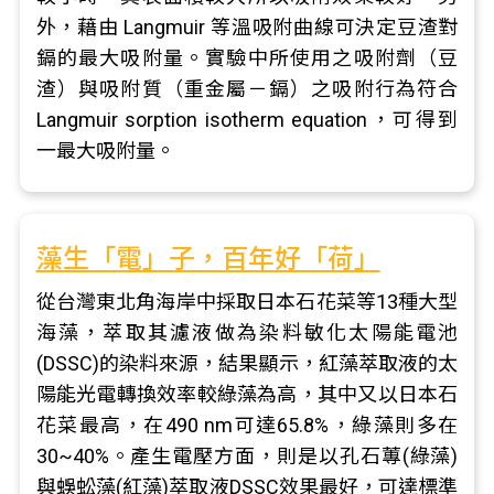
外，藉由 Langmuir 等溫吸附曲線可決定豆渣對
鎘的最大吸附量。實驗中所使用之吸附劑（豆
渣）與吸附質（重金屬－鎘）之吸附行為符合
Langmuir sorption isotherm equation，可得到
一最大吸附量。
藻生「電」子，百年好「荷」
從台灣東北角海岸中採取日本石花菜等13種大型
海藻，萃取其濾液做為染料敏化太陽能電池
(DSSC)的染料來源，結果顯示，紅藻萃取液的太
陽能光電轉換效率較綠藻為高，其中又以日本石
花菜最高，在490 nm可達65.8%，綠藻則多在
30~40%。產生電壓方面，則是以孔石蓴(綠藻)
與蜈蚣藻(紅藻)萃取液DSSC效果最好，可達標準