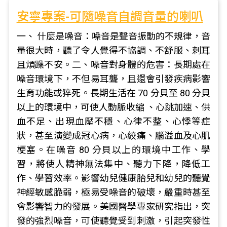
安寧專案-可隨噪音自調音量的喇叭
一、 什麼是噪音：噪音是聲音振動的不規律，音
量很大時，聽了令人覺得不協調、不舒服、刺耳
且煩躁不安。二、噪音對身體的危害：長期處在
噪音環境下，不但易耳聾，且還會引發疾病影響
生育功能或猝死。長期生活在 70 分貝至 80 分貝
以上的環境中，可使人動脈收縮 、心跳加速、供
血不足、出現血壓不穩、心律不整、心悸等症
狀，甚至演變成冠心病，心絞痛、腦溢血及心肌
梗塞。在噪音 80 分貝以上的環境中工作、學
習，將使人精神無法集中、聽力下降，降低工
作、學習效率。影響幼兒健康胎兒和幼兒的聽覺
神經敏感脆弱，極易受噪音的破壞，嚴重時甚至
會影響智力的發展。美國醫學專家研究指出，突
發的強烈噪音，可使聽覺受到刺激，引起突發性