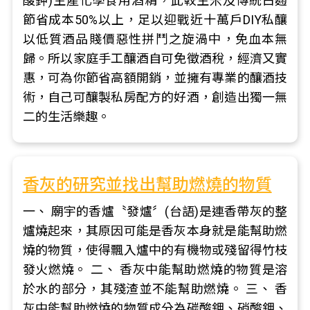
酸鉀)生產化學食用酒精，此較生米及傳統白麴
節省成本50%以上，足以迎戰近十萬戶DIY私釀
以低質酒品賤價惡性拼鬥之旋渦中，免血本無
歸。所以家庭手工釀酒自可免徵酒稅，經濟又實
惠，可為你節省高額開銷，並擁有專業的釀酒技
術，自己可釀製私房配方的好酒，創造出獨一無
二的生活樂趣。
香灰的研究並找出幫助燃燒的物質
一、 廟宇的香爐〝發爐〞(台語)是連香帶灰的整
爐燒起來，其原因可能是香灰本身就是能幫助燃
燒的物質，使得飄入爐中的有機物或殘留得竹枝
發火燃燒。 二、 香灰中能幫助燃燒的物質是溶
於水的部分，其殘渣並不能幫助燃燒。 三、 香
灰中能幫助燃燒的物質成分為碳酸鉀、硝酸鉀、