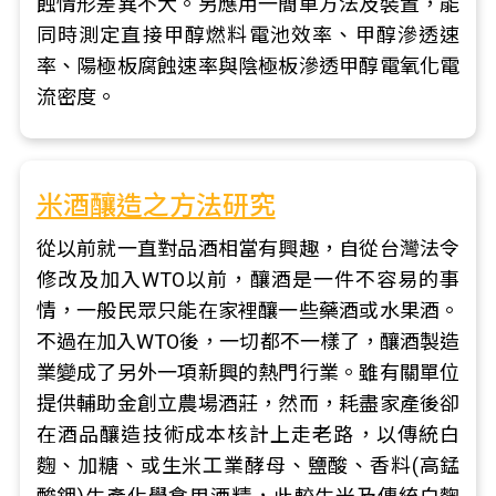
蝕情形差異不大。另應用一簡單方法及裝置，能
同時測定直接甲醇燃料電池效率、甲醇滲透速
率、陽極板腐蝕速率與陰極板滲透甲醇電氧化電
流密度。
米酒釀造之方法研究
從以前就一直對品酒相當有興趣，自從台灣法令
修改及加入WTO以前，釀酒是一件不容易的事
情，一般民眾只能在家裡釀一些藥酒或水果酒。
不過在加入WTO後，一切都不一樣了，釀酒製造
業變成了另外一項新興的熱門行業。雖有關單位
提供輔助金創立農場酒莊，然而，耗盡家產後卻
在酒品釀造技術成本核計上走老路，以傳統白
麴、加糖、或生米工業酵母、鹽酸、香料(高錳