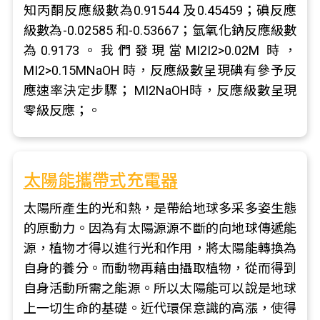
知丙酮反應級數為0.91544 及0.45459；碘反應
級數為-0.02585 和-0.53667；氫氧化鈉反應級數
為0.9173。我們發現當MI2I2>0.02M 時，
MI2>0.15MNaOH 時，反應級數呈現碘有參予反
應速率決定步驟； MI2NaOH時，反應級數呈現
零級反應；。
太陽能攜帶式充電器
太陽所產生的光和熱，是帶給地球多采多姿生態
的原動力。因為有太陽源源不斷的向地球傳遞能
源，植物才得以進行光和作用，將太陽能轉換為
自身的養分。而動物再藉由攝取植物，從而得到
自身活動所需之能源。所以太陽能可以說是地球
上一切生命的基礎。近代環保意識的高漲，使得