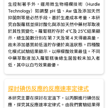
生控制著手外，運用微生物柵欄技術（Hurdle
Technology）如調整 pH 值、Aw 值及添加天然
抑菌劑等是必然手段。基於生產成本考量，本研
究自製蘿糕並探討酸化與添加天然中藥材萃取液
於其性質變化。蘿蔔糕貯存於 4℃及 25℃結果顯
示，總生菌數分別在第 7 天及第 4 天得最高量，
故未添加基質前低溫貯存優於高溫狀態。四種酸
化模式試驗結果顯示，以檸檬酸效果最佳。不同
中藥萃取液加入蘿蔔糕後總生菌皆較未加入者
低，其中以白芍效果最優。
探討碘仿反應的反應速率定律式
本研究主要在探討在定溫下，以丙酮進行碘仿反
應，探究其反應速率定律式。由我們實驗結果得