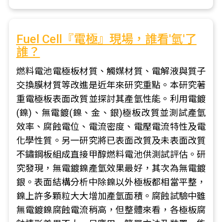
Fuel Cell『電極』現場，誰看'氫'了
誰？
燃料電池電極板材質、觸媒材質、電解液與質子
交換膜材質等改進是近年來研究重點。本研究著
重電極板表面改質並探討其產氫性能。利用電鍍
(鎳)、無電鍍(鎳、金、銀)極板改質並測試產氫
效率、腐蝕電位、電流密度、電壓電流特性及電
化學性質。另一研究將已表面改質及未表面改質
不鏽鋼板組成直接甲醇燃料電池供測試評估。研
究發現，無電鍍鎳產氫效果最好，其次為無電鍍
銀。表面結構分析中除鎳以外極板都相當平整，
鎳上許多顆粒大大增加產氫面積。腐蝕試驗中雖
無電鍍鎳腐蝕電流稍高，但整體來看，各極板腐