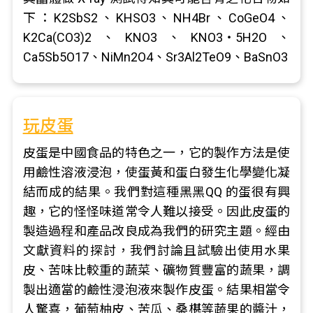
下：K2SbS2、KHSO3、NH4Br、CoGeO4、
K2Ca(CO3)2、KNO3、KNO3‧5H2O、
Ca5Sb5O17、NiMn2O4、Sr3Al2TeO9、BaSnO3
玩皮蛋
皮蛋是中國食品的特色之一，它的製作方法是使
用鹼性溶液浸泡，使蛋黃和蛋白發生化學變化凝
結而成的結果。我們對這種黑黑QQ 的蛋很有興
趣，它的怪怪味道常令人難以接受。因此皮蛋的
製造過程和產品改良成為我們的研究主題。經由
文獻資料的探討，我們討論且試驗出使用水果
皮、苦味比較重的蔬菜、礦物質豐富的蔬果，調
製出適當的鹼性浸泡液來製作皮蛋。結果相當令
人驚喜，葡萄柚皮、苦瓜、桑椹等蔬果的醬汁，