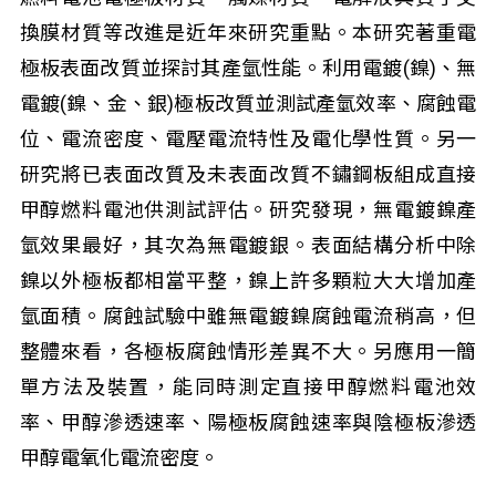
換膜材質等改進是近年來研究重點。本研究著重電
極板表面改質並探討其產氫性能。利用電鍍(鎳)、無
電鍍(鎳、金、銀)極板改質並測試產氫效率、腐蝕電
位、電流密度、電壓電流特性及電化學性質。另一
研究將已表面改質及未表面改質不鏽鋼板組成直接
甲醇燃料電池供測試評估。研究發現，無電鍍鎳產
氫效果最好，其次為無電鍍銀。表面結構分析中除
鎳以外極板都相當平整，鎳上許多顆粒大大增加產
氫面積。腐蝕試驗中雖無電鍍鎳腐蝕電流稍高，但
整體來看，各極板腐蝕情形差異不大。另應用一簡
單方法及裝置，能同時測定直接甲醇燃料電池效
率、甲醇滲透速率、陽極板腐蝕速率與陰極板滲透
甲醇電氧化電流密度。