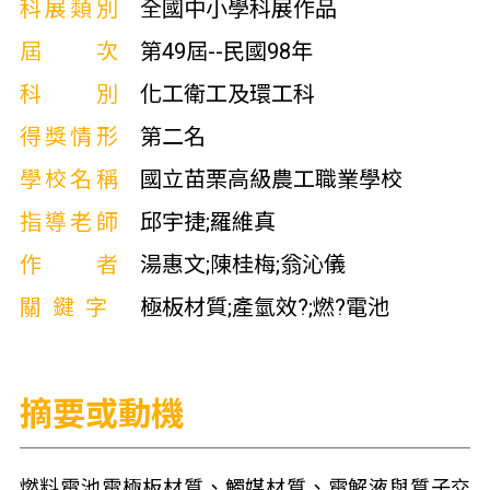
科展類別
全國中小學科展作品
屆次
第49屆--民國98年
科別
化工衛工及環工科
得獎情形
第二名
學校名稱
國立苗栗高級農工職業學校
指導老師
邱宇捷;羅維真
作者
湯惠文;陳桂梅;翁沁儀
關鍵字
極板材質;產氫效?;燃?電池
摘要或動機
燃料電池電極板材質、觸媒材質、電解液與質子交