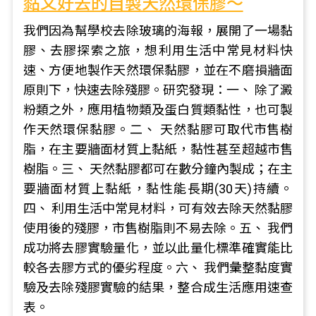
黏又好去的自製天然環保膠～
我們因為幫學校去除玻璃的海報，展開了一場黏
膠、去膠探索之旅，想利用生活中常見材料快
速、方便地製作天然環保黏膠，並在不磨損牆面
原則下，快速去除殘膠。研究發現：一、 除了澱
粉類之外，應用植物類及蛋白質類黏性，也可製
作天然環保黏膠。二、 天然黏膠可取代市售樹
脂，在主要牆面材質上黏紙，黏性甚至超越市售
樹脂。三、 天然黏膠都可在數分鐘內製成；在主
要牆面材質上黏紙，黏性能長期(30天)持續。
四、 利用生活中常見材料，可有效去除天然黏膠
使用後的殘膠，市售樹脂則不易去除。五、 我們
成功將去膠實驗量化，並以此量化標準確實能比
較各去膠方式的優劣程度。六、 我們彙整黏度實
驗及去除殘膠實驗的結果，整合成生活應用速查
表。