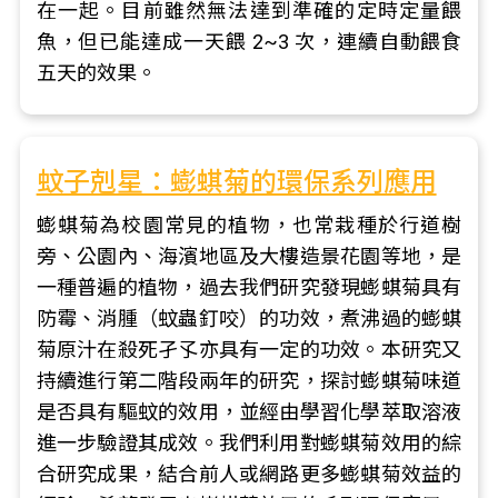
在一起。目前雖然無法達到準確的定時定量餵
魚，但已能達成一天餵 2~3 次，連續自動餵食
五天的效果。
蚊子剋星：蟛蜞菊的環保系列應用
蟛蜞菊為校園常見的植物，也常栽種於行道樹
旁、公園內、海濱地區及大樓造景花園等地，是
一種普遍的植物，過去我們研究發現蟛蜞菊具有
防霉、消腫（蚊蟲釘咬）的功效，煮沸過的蟛蜞
菊原汁在殺死孑孓亦具有一定的功效。本研究又
持續進行第二階段兩年的研究，探討蟛蜞菊味道
是否具有驅蚊的效用，並經由學習化學萃取溶液
進一步驗證其成效。我們利用對蟛蜞菊效用的綜
合研究成果，結合前人或網路更多蟛蜞菊效益的