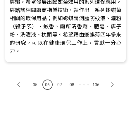
經驗，希望發展出蟛蜞菊效用的系列環保應用。
經諮詢相關廠商指導技術，製作出一系列蟛蜞菊
相關的環保用品；例如蟛蜞菊消腫防蚊液、灑粉
（殺孑孓）、蚊香、廁所清香劑、肥皂、痱子
粉、洗濯液、枕頭等。希望藉由蟛蜞菊四年多來
的研究，可以在健康環保工作上，貢獻一分心
力。
05
06
07
08
106