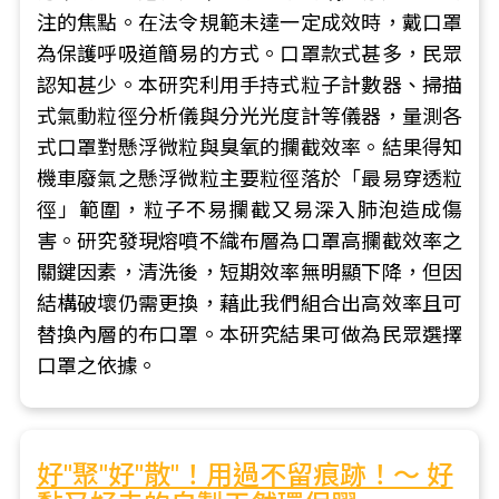
注的焦點。在法令規範未達一定成效時，戴口罩
為保護呼吸道簡易的方式。口罩款式甚多，民眾
認知甚少。本研究利用手持式粒子計數器、掃描
式氣動粒徑分析儀與分光光度計等儀器，量測各
式口罩對懸浮微粒與臭氧的攔截效率。結果得知
機車廢氣之懸浮微粒主要粒徑落於「最易穿透粒
徑」範圍，粒子不易攔截又易深入肺泡造成傷
害。研究發現熔噴不織布層為口罩高攔截效率之
關鍵因素，清洗後，短期效率無明顯下降，但因
結構破壞仍需更換，藉此我們組合出高效率且可
替換內層的布口罩。本研究結果可做為民眾選擇
口罩之依據。
好"聚"好"散"！用過不留痕跡！～ 好