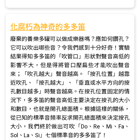
化腐朽為神奇的多多笛
廢棄的養樂多罐可以做成樂器嗎？應如何鑽孔？
它可以吹出哪些音？令我們感到十分好奇！實驗
結果得知多多笛的「吹管口」形狀對聲音高低的
影響不大，但是得將管口壓扁些才能吹出聲音
來；「吹孔越大」聲音越高。「按孔位置」越靠
近吹孔、「按孔越大」、「垂直或水平方向的按
孔數目越多」時聲音越高。在按孔位置固定的情
況下，多多笛的聲音高低主要決定在按孔的大小
和數目，也就是開孔總面積。根據這樣的關係，
從已知的標準音頻率反求開孔總面積來決定按孔
大小，我們終於做出可吹「Do、Re、Mi、Fa、
Sol、La、Si」七個標準音的多多笛了！