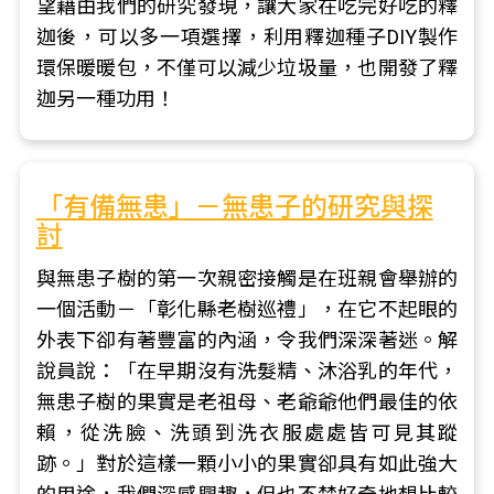
望藉由我們的研究發現，讓大家在吃完好吃的釋
迦後，可以多一項選擇，利用釋迦種子DIY製作
環保暖暖包，不僅可以減少垃圾量，也開發了釋
迦另一種功用！
「有備無患」－無患子的研究與探
討
與無患子樹的第一次親密接觸是在班親會舉辦的
一個活動－「彰化縣老樹巡禮」，在它不起眼的
外表下卻有著豐富的內涵，令我們深深著迷。解
說員說：「在早期沒有洗髮精、沐浴乳的年代，
無患子樹的果實是老祖母、老爺爺他們最佳的依
賴，從洗臉、洗頭到洗衣服處處皆可見其蹤
跡。」對於這樣一顆小小的果實卻具有如此強大