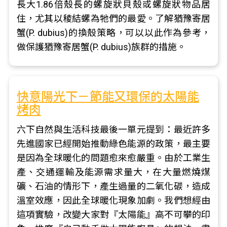
長大1.86倍殼長的螺旋狀貝殼或螺旋狀物品居
住，尤其以稜結螺為牠們的最愛。了解猶豫寄居
蟹(P. dubius)的換殼策略，可以以此作為參考，
做保護猶豫寄居蟹(P. dubius)族群的措施。
快意陽光下－節能又環保的太陽能
烤肉
六下自然與生活科技最後一單元提到：最近許多
先進國家已經開始推動綠色能源的政策，最主要
是因為全球暖化的問題愈來愈嚴重。由於工業生
產、交通運輸及能源需求量大，在大量燃燒煤
礦、石油的情形下，產生過量的二氧化碳，造成
溫室效應，因此全球暖化現象加劇。我們想經由
這項實驗，改變大家對『太陽能』高不可攀的印