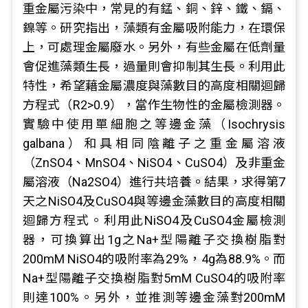
重金屬污染中，常見的有錳、銅、鋅、鐵、鎘、
鎳等。研究指出，藻類有金屬吸附能力，在環保
上，可處理金屬廢水。另外，有些金屬在低劑量
會促進藻類生長，過量則會抑制其生長。利用此
特性，希望藉金屬濃度與藻數目的高度相關迴歸
方程式（R2>0.9），當作生物性的金屬檢測器。
實驗中使用單細胞之等邊金藻（Isochrysis
galbana）和具相同陰離子之重金屬溶液
（ZnSO4、MnSO4、NiSO4、CuSO4）及非重金
屬溶液（Na2SO4）進行共培養。結果，求得第7
天之NiSO4及CuSO4與等邊金藻數目的高度相關
迴歸方程式。利用此NiSO4及CuSO4金屬檢測
器，可換算出1g之Na+型陽離子交換樹脂對
200mM NiSO4的吸附率為29%，4g為88.9%。而
Na+型陽離子交換樹脂對5mM CuSO4的吸附率
則達100%。另外，並推測等邊金藻對200mM