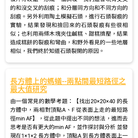
的和沒交叉的刮痕；和分層同方向和不同方向的
刮痕。另外利用陶土模擬石頭，進行石頭裂痕的
實驗，結果發現和撿回來的石頭裂痕有些很相
似；也利用兩條木塊夾住鹹糕、甜糕擠壓，結果
造成糕餅的裂痕和彎曲，和野外看見的一些地層
相似，我們終於知道石頭裂開的原因。
長方體上的螞蟻--兩點間最短路徑之
最大值研究
由一個常見的數學考題：【找出20×20×40 的長
方體中，兩相對頂點A、F 從表面上走的最短路
徑min AF】，從此題中提出不同的想法，進而去
思考是否有更大的min AF，並作探討與分析 並發
現在1×1×2 長方體中，頂點A 到長方體表面上一