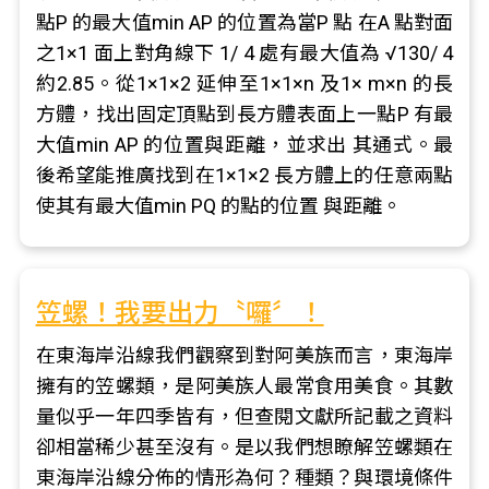
點P 的最大值min AP 的位置為當P 點 在A 點對面
之1×1 面上對角線下 1/ 4 處有最大值為 √130/ 4
約2.85。從1×1×2 延伸至1×1×n 及1× m×n 的長
方體，找出固定頂點到長方體表面上一點P 有最
大值min AP 的位置與距離，並求出 其通式。最
後希望能推廣找到在1×1×2 長方體上的任意兩點
使其有最大值min PQ 的點的位置 與距離。
笠螺！我要出力〝囉〞！
在東海岸沿線我們觀察到對阿美族而言，東海岸
擁有的笠螺類，是阿美族人最常食用美食。其數
量似乎一年四季皆有，但查閱文獻所記載之資料
卻相當稀少甚至沒有。是以我們想瞭解笠螺類在
東海岸沿線分佈的情形為何？種類？與環境條件