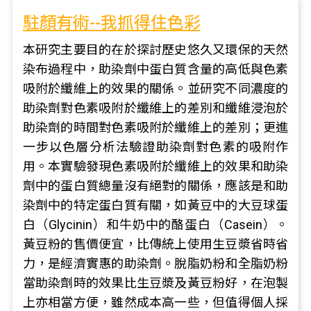
駐顏有術--我抓得住色彩
本研究主要目的在於探討歷史悠久又環保的天然
染布過程中，助染劑中蛋白質含量的高低與色素
吸附於纖維上的效果的關係。並研究不同濃度的
助染劑對色素吸附於纖維上的差別和纖維浸泡於
助染劑的時間對色素吸附於纖維上的差別；更進
一步以色層分析法驗證助染劑對色素的吸附作
用。本實驗發現色素吸附於纖維上的效果和助染
劑中的蛋白質總量沒有絕對的關係，應該是和助
染劑中的特定蛋白質有關，如黃豆中的大豆球蛋
白（Glycinin）和牛奶中的酪蛋白（Casein）。
黃豆粉的售價便宜，比傳統上使用生豆漿省時省
力，是經濟實惠的助染劑。脫脂奶粉和全脂奶粉
當助染劑時的效果比生豆漿及黃豆粉好，在泡製
上亦相當方便，雖然成本高一些，但值得個人採