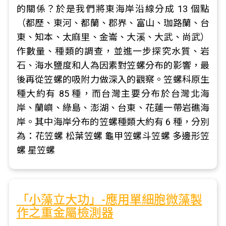
的關係？於是我們將東海岸沿線分成 13 個點
（都歷、東河、都蘭、郡界、富山、珈路蘭、台
東、知本、太麻里、金崙、大溪、大武、尚武）
作數量、種類的調查，並進一步探究水質、岩
石、海水鹽度和人為因素對笠螺分布的影響，最
後再從笠螺的吸附力做深入的觀察。笠螺科原生
種大約有 85 種，而台灣主要分布於台灣北海
岸、蘭嶼、綠島、澎湖、台東、花蓮一帶岩礁海
岸。其中海岸分布的笠螺種類大約有 6 種，分別
為：花笠螺 松葉笠螺 龜甲笠螺斗笠螺 多邊形笠
螺 星笠螺
「小藻立大功」-應用單細胞微藻製
作之重金屬檢測器