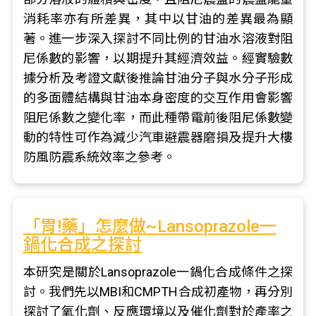
消耗率亦有所差異，其中以甘油的差異最為顯
著。進一步深入探討不同比例的甘油水溶液對阻
尼係數的影響，以期提升其經濟效益。經實驗數
據分析及考證文獻後推論甘油分子與水分子形成
的多面體結構與甘油本身密度的交互作用會影響
阻尼係數之變化率，而此種帶電前後阻尼係數變
動的特性可作為減少汽車避震器磨損及提升大樓
防風防震系統效率之參考。
「胃!藥」怎麼做~Lansoprazole一
鍋化合成之探討
本研究是關於Lansoprazole一鍋化合成條件之探
討。我們先以MBI和CMPTH合成初產物，再分別
探討了氧化劑、反應環境以及催化劑對於產率之