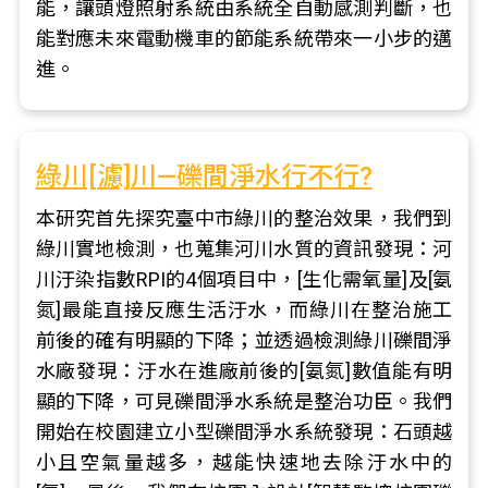
能，讓頭燈照射系統由系統全自動感測判斷，也
能對應未來電動機車的節能系統帶來一小步的邁
進。
綠川[濾]川—礫間淨水行不行?
本研究首先探究臺中市綠川的整治效果，我們到
綠川實地檢測，也蒐集河川水質的資訊發現：河
川汙染指數RPI的4個項目中，[生化需氧量]及[氨
氮]最能直接反應生活汙水，而綠川在整治施工
前後的確有明顯的下降；並透過檢測綠川礫間淨
水廠發現：汙水在進廠前後的[氨氮]數值能有明
顯的下降，可見礫間淨水系統是整治功臣。我們
開始在校園建立小型礫間淨水系統發現：石頭越
小且空氣量越多，越能快速地去除汙水中的