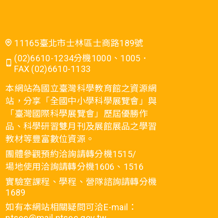
11165臺北市士林區士商路189號
(02)6610-1234分機1000、1005．
FAX (02)6610-1133
本網站為國立臺灣科學教育館之資源網
站，分享「全國中小學科學展覽會」與
「臺灣國際科學展覽會」歷屆優勝作
品、科學研習雙月刊及展館展品之學習
教材等豐富數位資源。
團體參觀預約洽詢請轉分機1515/
場地使用洽詢請轉分機1606、1516
實驗室課程、學程、營隊諮詢請轉分機
1689
如有本網站相關疑問可洽E-mail：
ntsec@mail.ntsec.gov.tw