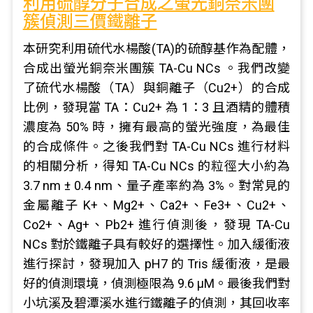
利用硫醇分子合成之螢光銅奈米團
簇偵測三價鐵離子
本研究利用硫代水楊酸(TA)的硫醇基作為配體，
合成出螢光銅奈米團簇 TA-Cu NCs 。我們改變
了硫代水楊酸（TA）與銅離子（Cu2+）的合成
比例，發現當 TA：Cu2+ 為 1：3 且酒精的體積
濃度為 50% 時，擁有最高的螢光強度，為最佳
的合成條件。之後我們對 TA-Cu NCs 進行材料
的相關分析，得知 TA-Cu NCs 的粒徑大小約為
3.7 nm ± 0.4 nm、量子產率約為 3%。對常見的
金屬離子 K+、Mg2+、Ca2+、Fe3+、Cu2+、
Co2+、Ag+、Pb2+ 進行偵測後，發現 TA-Cu
NCs 對於鐵離子具有較好的選擇性。加入緩衝液
進行探討，發現加入 pH7 的 Tris 緩衝液，是最
好的偵測環境，偵測極限為 9.6 μM。最後我們對
小坑溪及碧潭溪水進行鐵離子的偵測，其回收率