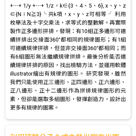
+⋯+ 1/y +⋯+ 1/z，k∈{3、4、5、6}, x、y、z
∈{N∣N≧3}╰ 共k項，x、y、z可相等 ╯ 利用
枚舉法及十字交乘法，求等式的整數解。再實際
製作正多邊形拼排，發現：有10組正多邊形可連
續拼排出交接面360°都相同的規律圖形；有1組
可連續規律拼排，但並非交接面360°都相同；而
有6組圖形無法繼續規律拼排。最後分析能否連
續規律拼排的原因，找出檢驗方法，並運用軟體
illustrator繪出有規律的圖形。 研究發現，雖然
我們只能使用正三邊形、正四邊形、正六邊形、
正八邊形、正十二邊形作為拼排規律圖形的元
素，但卻能選取多組圖形，發揮創造力，設計出
更多有規律的圖案。