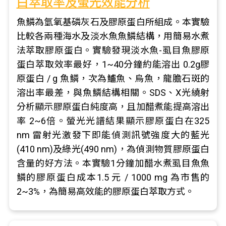
白萃取率及螢光效能分析
魚鱗為氫氧基磷灰石及膠原蛋白所組成。本實驗
比較各兩種海水及淡水魚魚鱗結構，用簡易水煮
法萃取膠原蛋白。實驗發現淡水魚-虱目魚膠原
蛋白萃取效率最好，1~40分鐘約能溶出 0.2g膠
原蛋白 / g 魚鱗，次為鱸魚、烏魚，龍膽石斑的
溶出率最差，與魚鱗結構相關。SDS、X光繞射
分析顯示膠原蛋白純度高，且加醋煮能提高溶出
率 2~6倍。螢光光譜結果顯示膠原蛋白在325
nm 雷射光激發下即能偵測訊號強度大的藍光
(410 nm)及綠光(490 nm)，為偵測物質膠原蛋白
含量的好方法。本實驗1分鐘加醋水煮虱目魚魚
鱗的膠原蛋白成本1.5 元 / 1000 mg 為市售的
2~3%，為簡易高效能的膠原蛋白萃取方式。