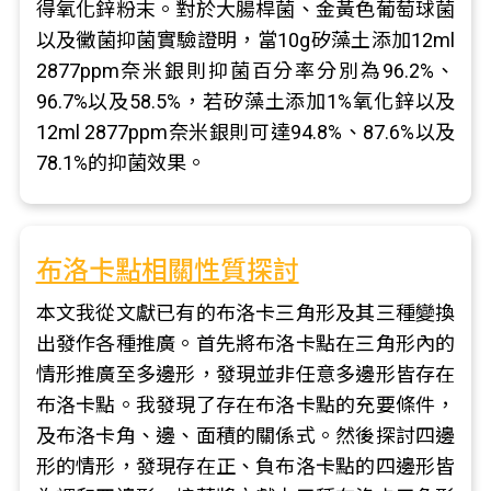
得氧化鋅粉末。對於大腸桿菌、金黃色葡萄球菌
以及黴菌抑菌實驗證明，當10g矽藻土添加12ml
2877ppm奈米銀則抑菌百分率分別為96.2%、
96.7%以及58.5%，若矽藻土添加1%氧化鋅以及
12ml 2877ppm奈米銀則可達94.8%、87.6%以及
78.1%的抑菌效果。
布洛卡點相關性質探討
本文我從文獻已有的布洛卡三角形及其三種變換
出發作各種推廣。首先將布洛卡點在三角形內的
情形推廣至多邊形，發現並非任意多邊形皆存在
布洛卡點。我發現了存在布洛卡點的充要條件，
及布洛卡角、邊、面積的關係式。然後探討四邊
形的情形，發現存在正、負布洛卡點的四邊形皆