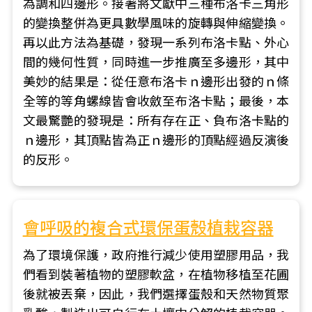
為調和四邊形。接著將文獻中三種布洛卡三角形
的變換整併為更具數學風味的旋轉與伸縮變換。
再以此方法為基礎，發現一系列布洛卡點、外心
間的幾何性質，同時進一步推廣至多邊形，其中
美妙的結果是：從任意布洛卡ｎ邊形出發的ｎ條
全等的等角螺線皆會收斂至布洛卡點；最後，本
文最驚艷的發現是：所有存在正、負布洛卡點的
ｎ邊形，其頂點皆為正ｎ邊形的頂點經過反演後
的反形。
會呼吸的複合式環保蛋殼植栽容器
為了環境保護，政府推行減少使用塑膠用品，我
們看到裝著植物的塑膠軟盆，在植物移植至花圃
後就被丟棄，因此，我們選擇蛋殼和天然物質聚