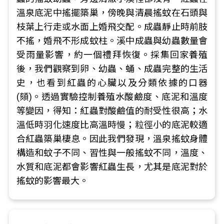
溫泉底泥中搖擺築巢，傍晚與清晨搖蚊在石頭與
枝葉上行走或水面上婚飛交配。成蟲靜止時前肢
不搖，婚飛不形成蚊柱。溪中成蟲與幼蟲數量會
受雨量影響，約一個禮拜恢復。採集回家養殖
後，我們觀察到卵、幼蟲、蛹、成蟲完整的生活
史，也看到紅蟲的心臟以及分類依據的口器
(頦)。透過實驗控制養殖水酸鹼度、底泥和溫度
等變因，得知：紅蟲對酸鹼值的耐受性很高；水
溫低時羽化速度比高溫時慢；粒徑小的底泥較適
合紅蟲築巢棲息。因此我們發現，溫泉搖蚊身體
構造和蚊子不同、習性與一般搖蚊不同，溫度、
水質和底泥都會影響紅蟲生長，尤其是底泥對於
搖蚊的影響最大。