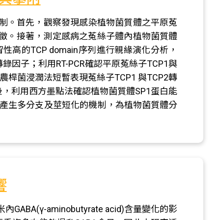
制。首先，觀察發現感染植物菌質體之平原菟
及莖短化的病徵。接著，測定感病之菟絲子體內植物菌質體
性高的TCP domain序列進行親緣演化分析，
2轉錄因子；利用RT-PCR確認平原菟絲子TCP1與
過農桿菌浸潤法短暫表現菟絲子TCP1 與TCP2轉
。最後，利用西方墨點法確認植物菌質體SP1蛋白能
菟絲子產生多分支及莖短化的機制，為植物菌質體分
響
γ-aminobutyrate acid)含量變化的影