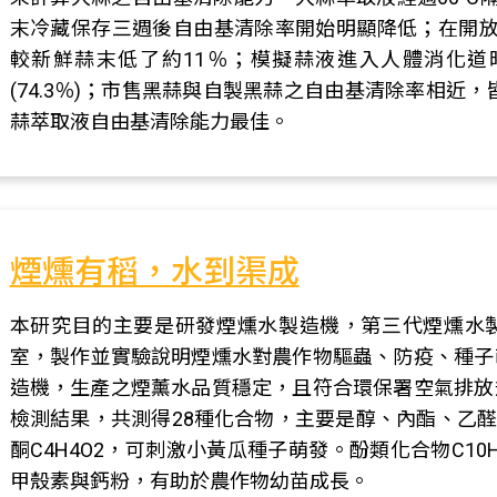
末冷藏保存三週後自由基清除率開始明顯降低；在開放
較新鮮蒜末低了約11％；模擬蒜液進入人體消化道時
(74.3％)；市售黑蒜與自製黑蒜之自由基清除率相近
蒜萃取液自由基清除能力最佳。
煙燻有稻，水到渠成
本研究目的主要是研發煙燻水製造機，第三代煙燻水
室，製作並實驗說明煙燻水對農作物驅蟲、防疫、種子
造機，生產之煙薰水品質穩定，且符合環保署空氣排放
檢測結果，共測得28種化合物，主要是醇、內酯、乙醛、
酮C4H4O2，可刺激小黃瓜種子萌發。酚類化合物C1
甲殼素與鈣粉，有助於農作物幼苗成長。