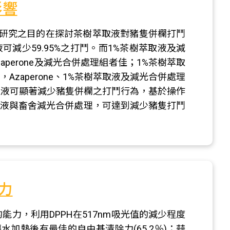
影響
研究之目的在探討茶樹萃取液對豬隻併欄打鬥
減少59.95%之打鬥。而1%茶樹萃取液及減
aperone及減光合併處理組者佳；1%茶樹萃取
外，Azaperone、1%茶樹萃取液及減光合併處理
萃取液可顯著減少豬隻併欄之打鬥行為，基於操作
取液與畜舍減光合併處理，可達到減少豬隻打鬥
力
能力，利用DPPH在517nm吸光值的減少程度
水加熱後有最佳的自由基清除力(65.2％)；蒜