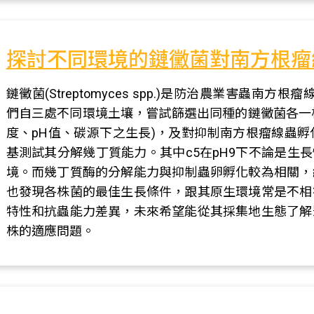
探討不同環境的鏈黴菌對南方根瘤
鏈黴菌(Streptomyces spp.)是防治農業害蟲南方根瘤線蟲(
們自三處不同環境土壤，嘗試篩選出同種的鏈黴菌各一株(
度、pH值、碳源下之生長)，及對抑制南方根瘤線蟲
基測試其分解幾丁質能力。其中c5在pH9下不論是生
境。而幾丁質酶的分解能力與抑制蟲卵孵化較為相關，
也發現各株菌的最佳生長條件，跟其原生環境常是不相符
特性和抗蟲能力差異，未來希望能從其採集地生態了解
株的適應問題。