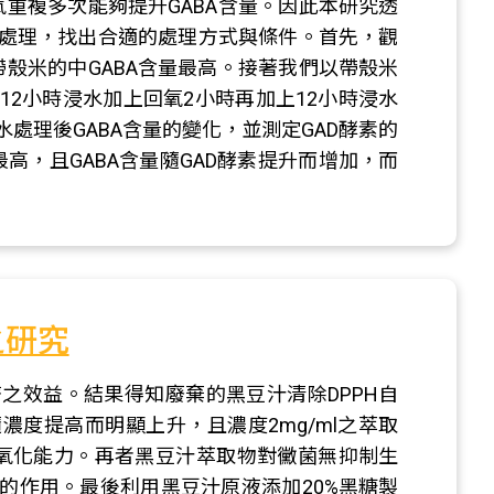
氧重複多次能夠提升GABA含量。因此本研究透
處理，找出合適的處理方式與條件。首先，觀
帶殼米的中GABA含量最高。接著我們以帶殼米
2小時浸水加上回氧2小時再加上12小時浸水
處理後GABA含量的變化，並測定GAD酵素的
高，且GABA含量隨GAD酵素提升而增加，而
之研究
之效益。結果得知廢棄的黑豆汁清除DPPH自
濃度提高而明顯上升，且濃度2mg/ml之萃取
的抗氧化能力。再者黑豆汁萃取物對黴菌無抑制生
的作用。最後利用黑豆汁原液添加20%黑糖製