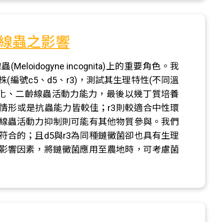
線蟲之影響
Meloidogyne incognita)上的重要角色。我
編號c5、d5、r3)，測試其生理特性(不同溫
孵化、二齡線蟲活動力能力，最後以幾丁質培養
長情形或是抗蟲能力皆較佳；r3則較適合中性環
線蟲活動力抑制則可能有其他物質參與。我們
合的；且d5與r3為同種鏈黴菌卻也具有生理
影響因素，將鏈黴菌應用至農地時，可考慮菌