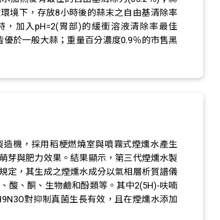
環境下，存放8小時後的蒜末之自由基清除率
，加入pH=2(胃部)的緩衝溶液清除率最佳
，皆優於一般大蒜；重量百分濃度0.9％的市售黑
製造機，採用稻梗燃燒室與噴霧式煙燻水產生
萌芽與肥力效果。結果顯示，第三代煙燻水製
規定，其生成之煙燻水成分以氣相層析質譜儀
酸、酮、生物鹼和酚類等。其中2(5H)-呋喃
0H9N3O對抑制真菌生長有效，且在煙燻水添加