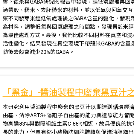
響。從茶葉GABA研究的報告中發現，經低氧處理再回
過帶殼、糙米、去胚糙米的材料，並以低氧與回氧交互
察不同發芽米經低氧處理後之GABA含量的變化，發現
為材料，調整低氧與回氧處理之時間點，發現帶殼米經1
為最佳處理方式。最後，我們比較不同材料在真空和浸水
活性變化。結果發現在真空環境下帶殼米GABA的含量最
隨後去殼會減少20%的GABA。
「黑金」-醬油製程中廢棄黑豆汁
本研究利用醬油製程中廢棄的黑豆汁以期達到循環經濟
由基、清除ABTS+陽離子自由基的能力與還原能力皆隨
物高達83%與對照組維生素C 88%相近，故具優良
長的能力，但具有縮小豬脂肪細胞體積與促進油脂釋出