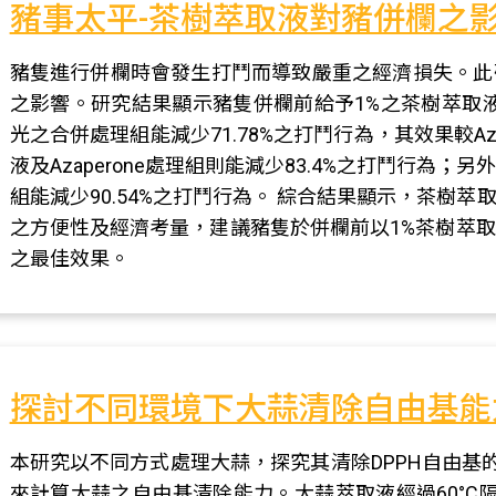
豬事太平-茶樹萃取液對豬併欄之
豬隻進行併欄時會發生打鬥而導致嚴重之經濟損失。此
之影響。研究結果顯示豬隻併欄前給予1%之茶樹萃取液可
光之合併處理組能減少71.78%之打鬥行為，其效果較Az
液及Azaperone處理組則能減少83.4%之打鬥行為；另
組能減少90.54%之打鬥行為。 綜合結果顯示，茶樹
之方便性及經濟考量，建議豬隻於併欄前以1%茶樹萃
之最佳效果。
探討不同環境下大蒜清除自由基能
本研究以不同方式處理大蒜，探究其清除DPPH自由基的
來計算大蒜之自由基清除能力。大蒜萃取液經過60°C隔