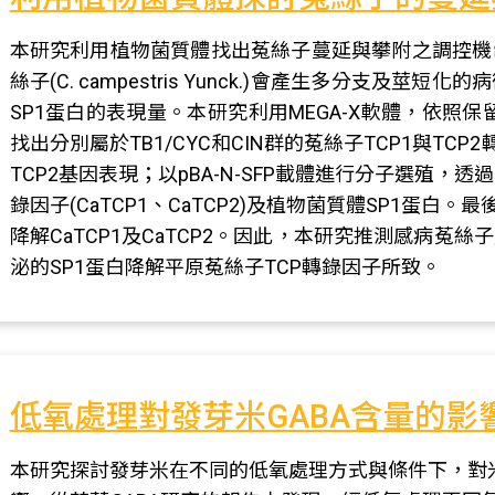
本研究利用植物菌質體找出菟絲子蔓延與攀附之調控機
絲子(C. campestris Yunck.)會產生多分支
SP1蛋白的表現量。本研究利用MEGA-X軟體，依照保留
找出分別屬於TB1/CYC和CIN群的菟絲子TCP1與TCP
TCP2基因表現；以pBA-N-SFP載體進行分子選殖，透
錄因子(CaTCP1、CaTCP2)及植物菌質體SP1蛋白
降解CaTCP1及CaTCP2。因此，本研究推測感病
泌的SP1蛋白降解平原菟絲子TCP轉錄因子所致。
低氧處理對發芽米GABA含量的影
本研究探討發芽米在不同的低氧處理方式與條件下，對米內GABA(