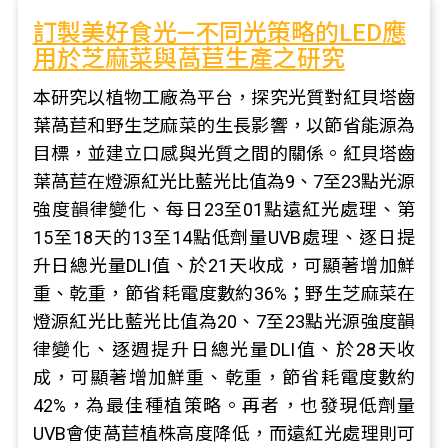
訂製美好食光—不同光策略的LED應
用於芝麻菜與萵苣生產之研究
本研究以植物工廠為平台，探究光質對紅貝塔齒
葉萵苣和野生芝麻菜的生長影響，以節省能源為
目標，並建立口感與光質之間的關係。紅貝塔齒
葉萵苣在燈源紅光比藍光比值為9、7至23點光源
強度韻律變化、每日23至01點遠紅光處理、第
15至18天的13至14點低劑量UVB處理、逐日提
升日總光量DLI值、於21天收成，可顯著增加鮮
重、乾重，節省耗電度數約36%；野生芝麻菜在
燈源紅光比藍光比值為20、7至23點光源強度韻
律變化、逐週提升日總光量DLI值、於28天收
成，可顯著增加鮮重、乾重，節省耗電度數約
42%，為最佳種植策略。再者，也發現低劑量
UVB會使萵苣植株高度降低，而遠紅光處理則可