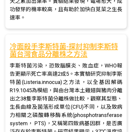
天之累加出葉率。實驗結果發現，電場愈大，成
功發芽的機率較高，且有助於加快白莧菜之生長
速率。
冷面殺手李斯特菌-探討抑制李斯特
菌台灣食品分離株之方法
李斯特菌污染，恐致腦膜炎、敗血症，WHO報
告更顯示死亡率高達2成5。本實驗研究抑制李斯
特菌(Listeria.innocua)之方法，以全基因解碼
R19.1045為模組，與由台灣本土雞翅與豬肉分離
出之38隻李斯特菌分離株做比較，觀察其型態、
生長曲線及菌落形成單位(CFU)不同，以及致病
力相關之磷酸轉移酶系統(phosphotransferase
system， PTS)，又稱第四致病基因群，是否廣
泛存在於李斯特菌。研究結果顯示，37℃溫度培