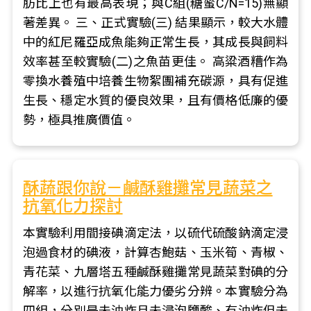
肪比上也有最高表現；與C組(糖蜜C/N=15)無顯
著差異。 三、正式實驗(三) 結果顯示，較大水體
中的紅尼羅亞成魚能夠正常生長，其成長與飼料
效率甚至較實驗(二)之魚苗更佳。 高粱酒糟作為
零換水養殖中培養生物絮團補充碳源，具有促進
生長、穩定水質的優良效果，且有價格低廉的優
勢，極具推廣價值。
酥蔬跟你說－鹹酥雞攤常見蔬菜之
抗氧化力探討
本實驗利用間接碘滴定法，以硫代硫酸鈉滴定浸
泡過食材的碘液，計算杏鮑菇、玉米筍、青椒、
青花菜、九層塔五種鹹酥雞攤常見蔬菜對碘的分
解率，以進行抗氧化能力優劣分辨。本實驗分為
四組，分別是未油炸且未浸泡鹽酸、有油炸但未