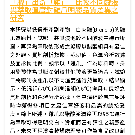
「膠」出奇「雞」─比較不同酸液
與萃取溫度對雞爪明膠品質差異之
研究
本研究以低價畜產副產物─白肉雞(Broilers)的雞
爪為原料，試驗一將其浸泡於不同酸液中進行膨
潤，再經熱萃取後形成之凝膠以醋酸組具有最佳
之外觀、質地剖析數據、截切值、色澤分析數據
及固形物比例，顯示以「雞爪」作為原料時，採
用醋酸作為其膨潤劑較其他酸液更為適合。試驗
二將膨潤後雞爪以不同溫度進行熱萃取，結果顯
示，低溫組(70℃)和高溫組(95℃)均具有良好之
質地剖析和色澤分析數據，但高溫組於感官品評
時均獲得各項目之最佳喜好度和最高的總接受
度。綜上所述，雞爪以醋酸膨潤後再以95℃進行
熱萃取可得透明亮白、滑順而富有彈性之凝膠產
品，未來再經澄清乾燥處理後可作為食品改良劑