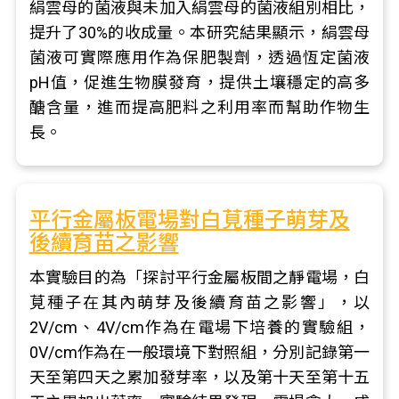
絹雲母的菌液與未加入絹雲母的菌液組別相比，
提升了30%的收成量。本研究結果顯示，絹雲母
菌液可實際應用作為保肥製劑，透過恆定菌液
pH值，促進生物膜發育，提供土壤穩定的高多
醣含量，進而提高肥料之利用率而幫助作物生
長。
平行金屬板電場對白莧種子萌芽及
後續育苗之影響
本實驗目的為「探討平行金屬板間之靜電場，白
莧種子在其內萌芽及後續育苗之影響」，以
2V/cm、4V/cm作為在電場下培養的實驗組，
0V/cm作為在一般環境下對照組，分別記錄第一
天至第四天之累加發芽率，以及第十天至第十五