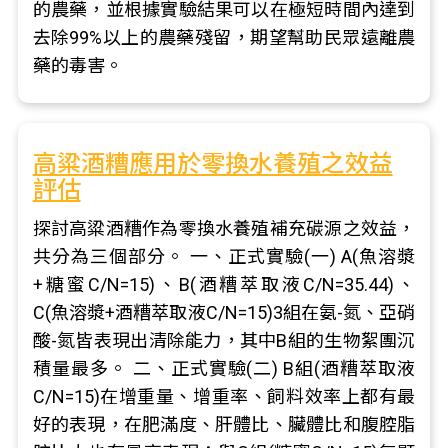
的農藥，並根據實驗結果可以在極短時間內達到
去除99%以上的農藥殘留，期望幫助民眾遠離農
藥的毒害。
高粱酒糟應用於零換水養殖之效益
評估
探討高粱酒糟作為零換水養殖補充碳源之效益，
共分為三個部分。 一、正式實驗(一) A(魚溶漿
+糖蜜C/N=15)、B(酒糟萃取液C/N=35.44)、
C(魚溶漿+酒糟萃取液C/N=15)3組在氨-氮、亞硝
酸-氮皆表現出清除能力，其中B組的生物絮團沉
積量最多。 二、正式實驗(二) B組(酒糟萃取液
C/N=15)在增重量、增重率、飼料效率上都有最
好的表現，在肥滿度、肝體比、臟體比和腹腔脂