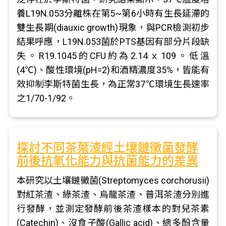
養L19N.053分離株在第5~第6小時有生長延滯的
雙生長期(diauxic growth)現象，與PCR檢測初步
結果呼應，L19N.053菌於PTS基因有部分片段缺
失。R19.1045的CFU約為2.14ｘ109。低溫
(4℃)、酸性環境(pH=2)和酒精濃度35%，皆能有
效抑制李斯特菌生長，為正常37℃環境生長速率
之1/70-1/92。
探討不同茶葉渣經土壤鏈黴菌發酵
前後抗氧化能力與抗菌能力的差異
本研究以土壤鏈黴菌(Streptomyces corchorusii)
對紅茶渣、綠茶渣、烏龍茶渣、普洱茶渣分別進
行發酵，並測定發酵前後茶渣樣本的對兒茶素
(Catechin)、沒食子酸(Gallic acid)、總多酚含量