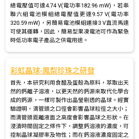
總電壓值可達4.74 V(電功率182.96 mW)，若串
聯六組電池模組總電壓值更達9.57 V(電功率
320.59 mW)，另簡易電池模組連接3 V直流馬達
可使其運轉，因此，簡易型果凍電池可作為緊急
時低功率電子產品之供電用途。
彩虹晶球-鳳梨珍珠之研發
首先，本研究利用食醋及蛋殼為原料，萃取出天
然的鈣離子溶液，以更天然的鈣源來取代化學合
成的鈣源，一樣可製作出晶瑩剔透的晶球。經實
驗證明，滴管頭之口徑會影響晶球粒徑之大小；
而滴管頭距離液面之高度會影響晶球之形狀。在
浸漬時間固定之條件下，調整鈣溶液的濃度，可
控制晶球凝膠率及物性；而在鈣溶液濃度固定之