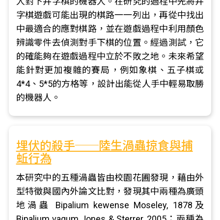
人對下井字棋的機器人。在研究的過程中先將井
字棋遊戲可能出現的棋路一一列出，再從中找出
中最適合的應對棋路，並在遊戲過程中利用顏色
辨識零件去偵測對手下棋的位置。經過測試，它
的確能夠在遊戲過程中立於不敗之地。未來希望
能針對更加複雜的賽局，例如象棋、五子棋或
4*4、5*5的方格等，設計出能從人手中輕易取勝
的機器人。
埋伏的殺手──陸生渦蟲掠食與捕
蚯行為
本研究中的五種渦蟲皆由校園花圃發現，藉由外
型特徵與國內外論文比對，發現其中兩種為廣頭
地渦蟲 Bipalium kewense Moseley, 1878及
Bipalium vagum Jones & Sterrer, 2005；兩種為