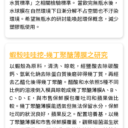
水質標準」之相關檢驗標準。 當飲完無瓶水後，
水球膜在自然環境下日漸分解不占空間也不汙染
環境。希望無瓶水的研討能喚起環保概念，減少
塑膠瓶使用。
蝦殼哇哇挖-幾丁聚醣薄膜之研究
以蝦殼為原料，清洗、晾乾，經鹽酸去除碳酸
鈣、氫氧化鈉去除蛋白質後磨碎得幾丁質，再經
去乙醯化後得幾丁聚醣。醋酸和水依照5種不同
比例的溶液倒入模具晾乾成幾丁聚醣薄膜A、B、
C、D、E，與市售保鮮膜包覆吐司和蘋果做比
較。幾丁聚醣薄膜能透氣但無法保留水分，保鮮
吐司的狀況良好，蘋果反之。配置培養基，以幾
丁聚醣薄膜和市售保鮮膜覆蓋，觀察細菌滋生狀