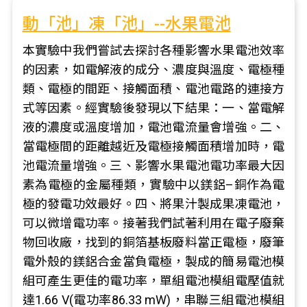
動「池」凍「池」--水果電池
本實驗中我們嘗試去探討各種影響水果電池效率
的因素，如電解液的成分、濃度與溫度、電極種
類、電極的間距、接觸面積、電池電路的連接方
式等因素。經實驗後發現以下結果：一、當電解
液的濃度或溫度增加，電池電流量會增強。二、
當電極間的距離越近及電極接觸面積增加時，電
池電流量增強。三、影響水果電池電功率最大因
素為電極的金屬種類，實驗中以鎂鋁–銅作為電
極的發電功效最好。四、將果汁製成果凍電池，
可以微增電功率。接著我們試著利用在電子廢棄
物回收廠，找到的銅箔基板廢料當正電極，廢筆
電外殼的鎂鋁合金當負電極，製成的簡易電池模
組可產生更佳的電功率，單組電池模組電壓值就
達1.66 V(電功率86.33 mW)，串聯三組電池模組