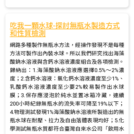
吃我一顆水球-探討無瓶水製造方式
和性質檢測
網路多種製作無瓶水方法，經操作發現不是每種
方法可製作出內裝水球。所以我們研究找出海藻
酸鈉水溶液與含鈣水溶液濃度組合及各項檢測。
歸納出：1.海藻酸鈉水溶液應選擇0.5%～2%濃
度；2.含鈣水溶液：氯化鈣水溶液濃度至少1%、
乳酸鈣水溶液濃度至少要2%較易製作出水球
膜；3.保存應浸泡於純水並置冰箱冷藏，連續
200小時紀錄無瓶水的流失率可降至19%以下；
4.物理測試發現1%海藻酸鈉水溶液所製造出的無
瓶水球在耐壓、拉力及自由落體表現均好；5.化
學測試無瓶水質都符合臺灣自來水公司「飲用水