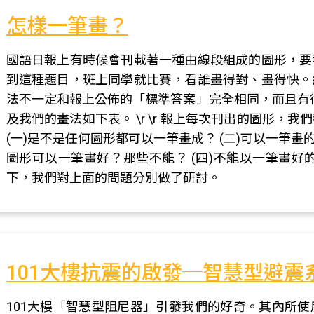
怎樣一筆畫？
國語日報上有時候會刊載著一種由線段組成的圖形，要
到這種題目，斑上同學就比賽，看誰畫得對、畫得快。
法不一定和報上公佈的「標準答案」完全相同，而且有很多種的
及我們的畫法如下表。 \r \r 報上每次刊出的圖形
(一)是不是任何圖形都可以一筆畫成？ (二)可以一筆畫
圖形可以一筆畫好？那些不能？ (四)不能以一筆畫好
下，我們對上面的問題分別做了研討。
101大樓抗震的啟發─智慧型避
101大樓「智慧型阻尼器」引發我們的好奇。其內所