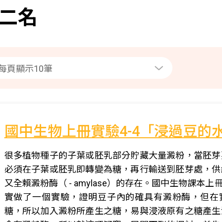
二名
國中生物上冊實驗4-4「浸過豆的
很多植物種子的子葉或胚乳部分貯藏大量澱粉，當胚芽
必須在子葉或胚乳即轉變為糖，再行輸送到胚芽處，供
又全賴澱粉酶（ - amylase）的存在。國中生物課本上
實做了一個實驗，證明豆子內的確具有澱粉酶，但在實
糖，所以加入澱粉所產生之糖，易與浸液原有之糖產生