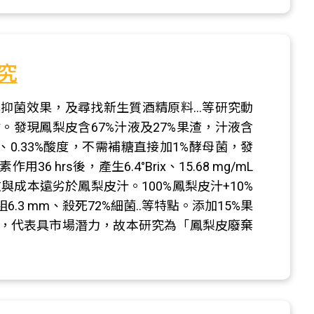
究
抑菌效果，及尋找新生質酒精原料…等研究動
發現鳳梨皮含67%汁液及27%果渣，汁液含
mL還原糖、0.33%酸度，不需補糖直接加1%酵母菌，發
 hrs後，產生6.4°Brix、15.68 mg/mL
成本遠劣於鳳梨皮汁。100%鳳梨皮汁+10%
.3 mm、殺死72%細菌..等特點。添加15%果
，代表具市場潛力，故本研究為「鳳梨皮廢棄