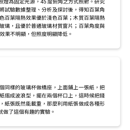
燈為固定光源，45 度俯角之方式照射。研究
將試驗數據整理、分析及探討後，得知百葉角
色百葉隔熱效果優於淺色百葉；木質百葉隔熱
玻璃，且優於普通玻璃材質窗片；百葉角度與
後效果不明顯，但照度明顯降低。
個同樣的玻璃杯做橋座，上面鋪上一張紙，把
紙摺成波浪型，擺在兩個杯口上，這時候把錢
，紙張既然能載重，那麼利用紙張做成各種形
就做了這個有趣的實驗。