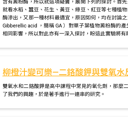
含有澱粉酶，所以就這項疑竇，展開下列的探討。首先
就看水稻、蠶豆、花生、黃豆、綠豆、紅豆等七種植物
酶滲出，又那一種材料最適宜，原因如何，均在討論之
Gibberellic acid ，簡稱 GA ）對單子葉植
相同影響，所以對此亦有一深入探討，盼這此實驗將有
柳橙汁變可樂—二鉻酸鉀與雙氧水
雙氧水和二鉻酸鉀是高中課程中常見的氧化劑，那麼二
了我們的興趣，於是著手進行一連串的研究。