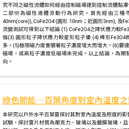
究不同之磁性流體如何經由控制磁場達到控制流體黏滯
二部份為磁性液體流動行為研究。首先經由三種不同的
40nm(core)), CoFe2O4 (圓形 10nm；近圓形3nm), 及F
流變測試可得到以下結論 (1) CoFe2O4之降伏應力較Fe
強(3) 圓形粒子降伏應力較星形粒子優 (4) 棒形Fe3
多。(5)極限磁力度會隨著粒子濃度增大而增大。(6)
磁場，或高粒子濃度低磁場來完成。以上結論，為開
向。
綠色節能─百葉角度對室內溫度之
本研究以戶外水平百葉窗探討其對室內溫度及照度的影響
試驗，探討窗片材質為壓克力、玻璃以及鍍膜玻璃，且