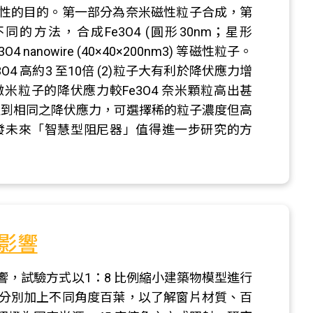
性的目的。第一部分為奈米磁性粒子合成，第
方法，合成Fe3O4 (圓形30nm；星形
e3O4 nanowire (40×40×200nm3) 等磁性粒子。
3O4 高約3 至10倍 (2)粒子大有利於降伏應力增
O4微米粒子的降伏應力較Fe3O4 奈米顆粒高出甚
要達到相同之降伏應力，可選擇稀的粒子濃度但高
發未來「智慧型阻尼器」值得進一步研究的方
影響
，試驗方式以1：8 比例縮小建築物模型進行
分別加上不同角度百葉，以了解窗片材質、百