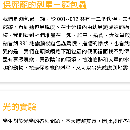
保麗龍的剋星－麵包蟲
我們是麵包蟲一族，從 001~012 共有十二個伙伴
郊遊，看到麵包蟲脫皮、在十分鐘內由幼蟲變成蛹的過
樣、我們看到牠們堆疊在一起、爬高、搶食、大幼蟲咬小幼蟲..
點看到 331 地震前後麵包蟲驚慌、撞牆的慘狀，也
異的是：我們在顯微鏡底下麵包蟲的便便裡面找不到保
蟲有喜怒哀樂，喜歡陰暗的環境，怕油怕熱和大量的水
趣的動物，牠是保麗龍的剋星，又可以事先感應到地震
光的實驗
學生對於光學的各種問題，不大瞭解其意，因此製作各