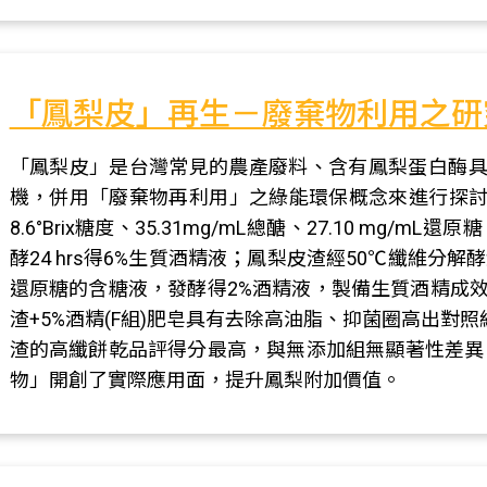
「鳳梨皮」再生－廢棄物利用之研
「鳳梨皮」是台灣常見的農產廢料、含有鳳梨蛋白酶具
機，併用「廢棄物再利用」之綠能環保概念來進行探討。
8.6°Brix糖度、35.31mg/mL總醣、27.10 mg/
酵24 hrs得6%生質酒精液；鳳梨皮渣經50℃纖維分解酵素作用36
還原糖的含糖液，發酵得2%酒精液，製備生質酒精成效與
渣+5%酒精(F組)肥皂具有去除高油脂、抑菌圈高出對照組6
渣的高纖餅乾品評得分最高，與無添加組無顯著性差異
物」開創了實際應用面，提升鳳梨附加價值。