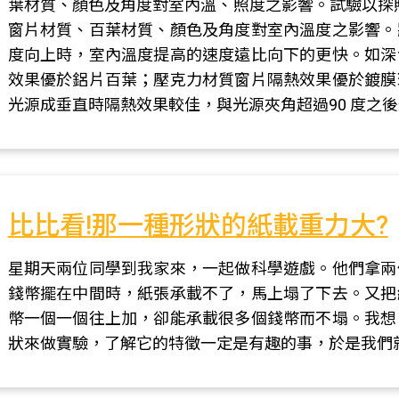
葉材質、顏色及角度對室內溫、照度之影響。試驗以探照
窗片材質、百葉材質、顏色及角度對室內溫度之影響。
度向上時，室內溫度提高的速度遠比向下的更快。如深
效果優於鋁片百葉；壓克力材質窗片隔熱效果優於鍍膜
光源成垂直時隔熱效果較佳，與光源夾角超過90 度之
比比看!那一種形狀的紙載重力大?
星期天兩位同學到我家來，一起做科學遊戲。他們拿兩
錢幣擺在中間時，紙張承載不了，馬上塌了下去。又把
幣一個一個往上加，卻能承載很多個錢幣而不塌。我想
狀來做實驗，了解它的特徵一定是有趣的事，於是我們