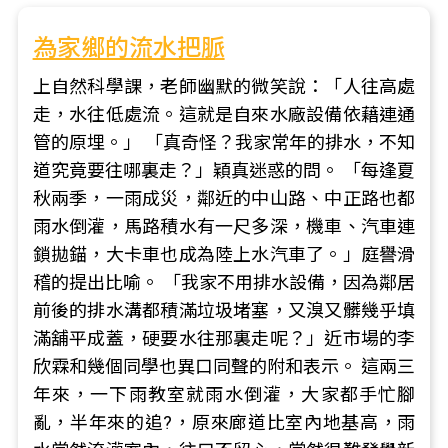
為家鄉的流水把脈
上自然科學課，老師幽默的微笑說：「人往高處
走，水往低處流。這就是自來水廠設備依藉連通
管的原埋。」 「真奇怪？我家常年的排水，不知
道究竟要往哪裏走？」穎真迷惑的問。 「每逢夏
秋兩季，一雨成災，鄰近的中山路、中正路也都
雨水倒灌，馬路積水有一尺多深，機車、汽車連
鎖拋錨，大卡車也成為陸上水汽車了。」庭譽滑
稽的提出比喻。 「我家不用排水設備，因為鄰居
前後的排水溝都積滿垃圾堵塞，又溴又髒幾乎填
滿舖平成蓋，硬要水往那裏走呢？」近市場的李
欣霖和幾個同學也異口同聲的附和表示。 這兩三
年來，一下雨教室就雨水倒灌，大家都手忙腳
亂，半年來的追?，原來廊道比室內地基高，雨