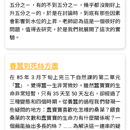
五分之ㄧ，有的不到五分之ㄧ，幾乎都沒剛好上
升五分之ㄧ的，於是在討論時，到底有那些因素
會影響到水位的上昇，老師認為這是一個很好的
問題，值得去研究，於是我們就展開了這次的實
驗。
春蠶到死絲方盡
在 85 年 3 月下旬上完三下自然課的第二單元
「蠶」，覺得蠶一生非常微妙。雖然蠶寶寶的生
命非常短暫，只有 35 天至 50 天左右，卻經過了
三種變態和四個時期。從養蠶的過程我們發現一
些疑問的地方：蠢寶寶喜歡吃怎樣的桑葉？餵食
桑葉的次數和蠢寶寶的生命力有什麼關係呢？一
個繭能抽出多長的絲？ … … 為解決這一連串的疑