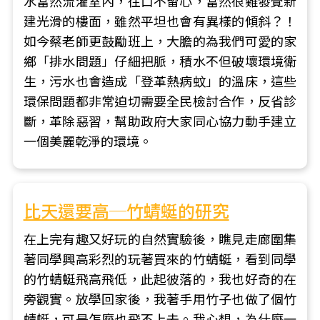
水當然流灌室內，往口不留心，當然很難發覺新
建光滑的樓面，雖然平坦也會有異樣的傾斜？！
如今蔡老師更鼓勵班上，大膽的為我們可愛的家
鄉「排水問題」仔細把脈，積水不但破壞環境衛
生，污水也會造成「登革熱病蚊」的溫床，這些
環保問題都非常迫切需要全民檢討合作，反省診
斷，革除惡習，幫助政府大家同心協力動手建立
一個美麗乾淨的環境。
比天還要高─竹蜻蜓的研究
在上完有趣又好玩的自然實驗後，瞧見走廊圍集
著同學興高彩烈的玩著買來的竹蜻蜓，看到同學
的竹蜻蜓飛高飛低，此起彼落的，我也好奇的在
旁觀實。放學回家後，我著手用竹子也做了個竹
蜻蜓，可是怎麼也飛不上去。我心想，為什麼一