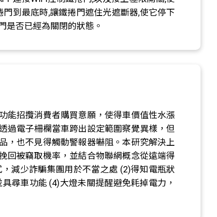
捲門到最底時,讓鐵捲門遮住光遮斷器,使它停下
捲門是否已經為關閉的狀態。
功能招攬消費者購買意願，使得車價值性水漲
透過電子柵欄當車跨出設定範圍察覺異樣，但
品，也不見得觸動警報器嚇阻。本研究解決上
挽回被竊取機率，並結合物聯網概念從遠端得
，減少詐騙集團用於不當之處 (2)得知電瓶狀
並具尋車功能 (4)大燈未關提醒避免耗掉電力，