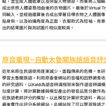
點，並生成人體遮罩以及保留人物頭部。而後將三個輸
成出依照人體姿態扭曲後的衣物圖片。最後於Virtual 
同輸入，並經過運算後合成出穿著目標衣物之人體圖像
貼身側，以及拍攝角度為正面、衣服款式為短袖、背景
出的結果圖片與測試圖片相似度較高。
原音重現—自動太魯閣族語語音評
近年來原住民語使用逐漸減少，面臨傳承的危機。本研
學習太魯閣族語。利用原委會網站的音檔和田野調查收
的研究語料，以Kaldi為語音辨識框架來製作語音辨
似度計算，將計算數據與模型產出的發音品質分數作為
近族語老師評分的模型。以此模型計算研究語料，再以
最後實作出評分系統網站。此網站除了可以學習族語之