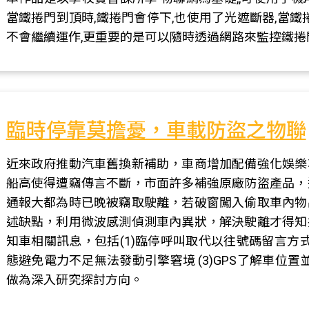
當鐵捲門到頂時,鐵捲門會停下,也使用了光遮斷器,當鐵
不會繼續運作,更重要的是可以隨時透過網路來監控鐵
臨時停靠莫擔憂，車載防盜之物聯
近來政府推動汽車舊換新補助，車商增加配備強化娛樂
船高使得遭竊傳言不斷，市面許多補強原廠防盜產品，
通報大都為時已晚被竊取駛離，若破窗闖入偷取車內物
述缺點，利用微波感測偵測車內異狀，解決駛離才得知
知車相關訊息，包括(1)臨停呼叫取代以往號碼留言方式
態避免電力不足無法發動引擎窘境 (3)GPS了解車位置
做為深入研究探討方向。