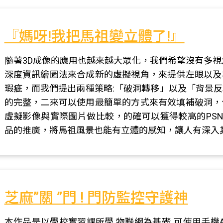
『媽呀!我把馬祖變立體了!』
隨著3D成像的應用也越來越大眾化，我們希望沒有多視
深度資訊繪圖法來合成新的虛擬視角，來提供左眼以及
瑕疵，而我們提出兩種策略:「破洞轉移」以及「背景
的完整，二來可以使用最簡單的方式來有效填補破洞，
虛擬影像與實際圖片做比較，的確可以獲得較高的PS
品的推廣，將馬祖風景也能有立體的感知，讓人有深入
芝麻”關 ”門 ! 門防監控守護神
本作品是以學校實習課所學 物聯網為基礎,,可使用手機A