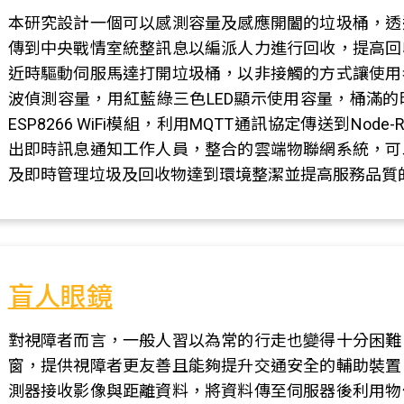
本研究設計一個可以感測容量及感應開闔的垃圾桶，透
傳到中央戰情室統整訊息以編派人力進行回收，提高回
近時驅動伺服馬達打開垃圾桶，以非接觸的方式讓使用
波偵測容量，用紅藍綠三色LED顯示使用容量，桶滿
ESP8266 WiFi模組，利用MQTT通訊協定傳送到Node
出即時訊息通知工作人員，整合的雲端物聯網系統，可
及即時管理垃圾及回收物達到環境整潔並提高服務品質
盲人眼鏡
對視障者而言，一般人習以為常的行走也變得十分困難
窗，提供視障者更友善且能夠提升交通安全的輔助裝置
測器接收影像與距離資料，將資料傳至伺服器後利用物