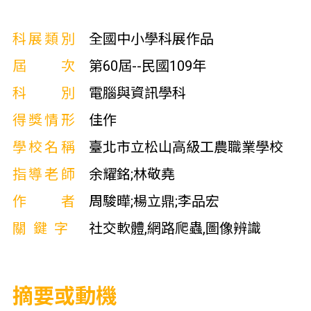
科展類別
全國中小學科展作品
屆次
第60屆--民國109年
科別
電腦與資訊學科
得獎情形
佳作
學校名稱
臺北市立松山高級工農職業學校
指導老師
余耀銘;林敬堯
作者
周駿曄;楊立鼎;李品宏
關鍵字
社交軟體,網路爬蟲,圖像辨識
摘要或動機