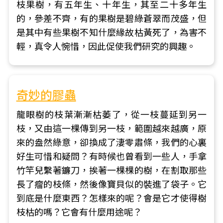
枝果樹，有五年生、十年生，其至二十多年生
的，參差不齊，有的果樹是碧綠蒼翠而茂盛，但
是其中有些果樹不知什麼緣故枯黃死了，為害不
輕，真令人惋惜，因此促使我們研究的興趣。
奇妙的膠蟲
龍眼樹的枝葉漸漸枯萎了，從一枝蔓延到另一
枝，又由這一棵傳到另一枝，範圍越來越廣，原
來的盎然綠意，卻換成了淒零肅條，我們的心裏
好生可惜和疑問？有時候也曾看到一些人，手拿
竹竿兒繫著鐮刀，挨著一棵棵的樹，在割取那些
長了瘤的枝條，然後像寶貝似的裝進了袋子。它
到底是什麼東西？怎樣來的呢？會是它才使得樹
枝枯的嗎？它會有什麼用途呢？