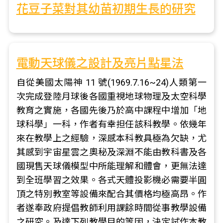
花豆子菜對其幼苗初期生長的研究
電動天球儀之設計及亮片點星法
自從美國太陽神 11 號(1969.7.16~24)人類第一
次完成登陸月球後各國重視地球物理及太空科學
教育之實施，各國先後乃於高中課程中增加「地
球科學」一科，作者有幸担任該科教學。依幾年
來在教學上之經驗，深感本科教具極為欠缺，尤
其感到宇宙星雲之奧秘及深淵不能由教科書及各
國現售天球儀模型中所能理解和體會，更無法達
到全班學習之效果。各式天體投影機必需要半圓
頂之特別教室等設備來配合其價格均極高昂。作
者遂奉政府提倡教師利用課餘時間從事教學設備
之研究。及達下列教學目的等因，決定試作本教