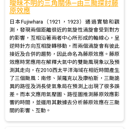
曖昧不明的三角關係—由三颱探討藤
原效應
日本Fujiwhara（1921，1923）通過實驗和觀
測，發現兩個距離很近的氣旋性渦旋會受到對方
的影響，互相沿著兩者中心所形成的軸線心，呈
逆時針方向互相旋轉移動，而兩個渦旋會有彼此
接近及合併的趨勢，因此命名為藤原效應。藤原
效應時常應用在解釋大氣中的雙颱風現象以及預
測其走向，在2010西太平洋海域在相近時間產生
了三個颱風：南修、萊羅克以及康柏斯，三颱詭
異的路徑及消長使氣象局在預測上出現了很多誤
差。而本文應用氣壓圖、路徑圖推測藤原效應影
響的時間，並運用其數據去分析藤原效應在三颱
間的影響、互動。