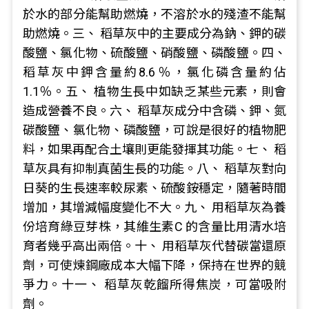
於水的部分能幫助燃燒，不溶於水的殘渣不能幫
助燃燒。三、 稻草灰中的主要成分為鈉、鉀的碳
酸鹽、氯化物、硫酸鹽、硝酸鹽、磷酸鹽。四、
稻草灰中鉀含量約8.6％，氯化磷含量約佔
1.1％。五、 植物生長中如缺乏某些元素，則會
造成營養不良。六、 稻草灰成分中含磷、鉀、氮
碳酸鹽、氯化物、磷酸鹽，可說是很好的植物肥
料，如果再配合土壤則更能發揮其功能。七、 稻
草灰具有抑制真菌生長的功能。八、 稻草灰對向
日葵的生長速率較尿素、硫酸銨穩定，隨著時間
增加，其增減幅度變化不大。九、 用稻草灰為養
份培育綠豆芽株，其維生素C 的含量比用清水培
育者幾乎高出兩倍。十、 用稻草灰代替碳當還原
劑，可使煉鋼廠成本大幅下降，保持在世界的競
爭力。十一、 稻草灰乾餾所得焦炭，可當吸附
劑。