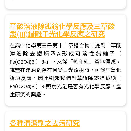
草酸溶液除鐵鎊化學反應及三草酸
鐵(III)錯離子光化學反應之研究
在高中化學第三冊第十二章錯合物中提到「草酸
溶液除去鐵蛃氶A形成可溶性錯離子〔
Fe(C2O4)3 〕3-」，又從「藍印術」資料得悉，
鐵鹽在還原劑存在且受日光照射時，可發生氧化
還原反應，因此引起我們對草酸除鐵蚺狨酗〔
Fe(C2O4)3 〕3-照射光能是否有光化學反應，產
生研究的興趣。
各種清潔劑之去污研究