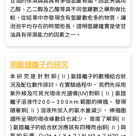
甘油的保濕與其具有多個氫鍵有關，因此另選用
乙醇、乙二醇及乙酸等具不同氫鍵數之藥劑做比
較，從結果中亦發現含有氫鍵數愈多的物質，讓
泡泡平均存在的時間愈長，證明氫鍵確實是使甘
油具有保濕能力的因素之一。
銅氨錯離子的研究
本 研 究 是 針 對 銅 ( Ⅱ ) 氨錯離子的數種結合狀
況及配位數作探討。在實驗過程中， 我們先採用
紫外線及可見光吸收光譜儀(UV)對銅 ( Ⅱ ) 氨錯
離子溶液作2 0 0 ~ 3 0 0 n m 範圍的掃描， 發現
隨著銅( Ⅱ ) 溶液所加入的氨水量減少， 掃描圖
譜所呈現的吸收峰數目也減少， 首度了解銅( Ⅱ
) 氨錯離子的結合狀況應該有四種而由銅( Ⅱ ) 與
氨的反應: Cu2+ + ( X + 2 ) N H3 + 2 H2O →