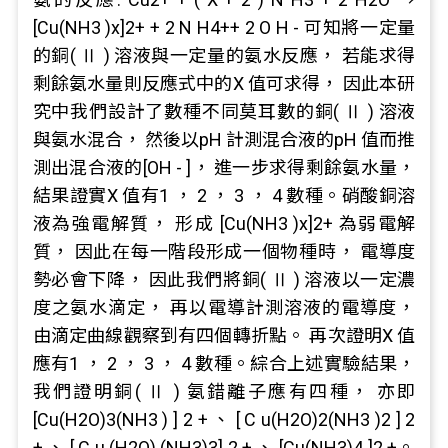
[Cu(NH3 )x]2+ + 2 N H4++ 2 O H - 可知將一定量
的銅( Ⅱ ) 溶液與一定量的氨水反應， 若能求得
剩餘氨水量則反應式中的X 值可求得， 因此本研
究中我們設計了數種不同莫耳數的銅( Ⅱ ) 溶液
與氨水混合， 然後以pH 計測混合液的pH 值而推
測出混合液的[OH - ]， 進一步求得剩餘氨水量，
結果證實X 值有1 ， 2 ， 3 ， 4 數種。硝酸銅溶
液為強電解質， 形成 [Cu(NH3 )x]2+ 為弱電解
質， 因此在每一階段形成一個物種時， 電導度
勢必會下降， 因此我們將銅( Ⅱ ) 溶液以一定濃
度之氨水滴定， 再以電導計測溶液的電導度，
由滴定曲線觀察到有四個轉折點。 再次證明X 值
應有1 ， 2 ， 3 ， 4 數種。綜合上述實驗結果，
我們證明銅( Ⅱ ) 氨錯離子應有四種， 亦即
[Cu(H2O)3(NH3 ) ] 2 + 、 [ C u(H2O)2(NH3 )2 ] 2
+ 、 [ C u (H2O) (NH3)3] 2 + 、 [Cu(NH3)4 ]2 +。