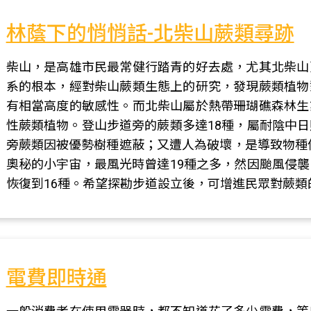
林蔭下的悄悄話-北柴山蕨類尋跡
柴山，是高雄市民最常健行踏青的好去處，尤其北柴山
系的根本，經對柴山蕨類生態上的研究，發現蕨類植物
有相當高度的敏感性。而北柴山屬於熱帶珊瑚礁森林生
性蕨類植物。登山步道旁的蕨類多達18種，屬耐陰中
旁蕨類因被優勢樹種遮蔽；又遭人為破壞，是導致物種
奧秘的小宇宙，最風光時曾達19種之多，然因颱風侵
恢復到16種。希望探勘步道設立後，可增進民眾對蕨類
電費即時通