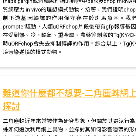
thapsigargin或酒精處理過的胚胎中perk及chop
質網壓力 in vivo的理想模式動物。接著，我們證明chop基因的ups
制下游基因轉譯的作用保守存在於斑馬魚內。我們進一步利
promoter驅動，人類uORFchop片段後帶有gfp報導基
在受到熱、冷、缺氧、重金屬、農藥等刺激的Tg(KY4
時uORFchop會失去抑制轉譯的作用。綜合以上，Tg(
境污染逆境的模式動物。
難道你什麼都不想要-二角塵蛛網
探討
二角塵蛛近年來常被作為研究對象，但關於其選汰行為
蛛如何選汰利用網上異物，並探討其如何影響隱帶的形