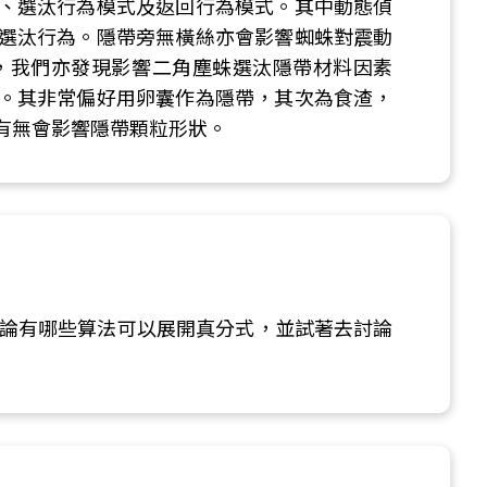
、選汰行為模式及返回行為模式。其中動態偵
選汰行為。隱帶旁無橫絲亦會影響蜘蛛對震動
，我們亦發現影響二角塵蛛選汰隱帶材料因素
。其非常偏好用卵囊作為隱帶，其次為食渣，
有無會影響隱帶顆粒形狀。
在討論有哪些算法可以展開真分式，並試著去討論