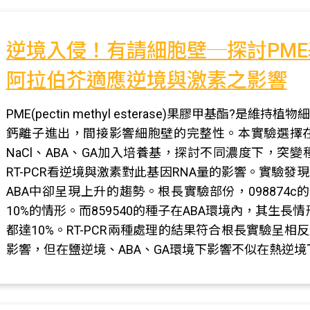
逆境入侵！有請細胞壁─探討PME基因
阿拉伯芥適應逆境與激素之影響
PME(pectin methyl esterase)果膠甲基酯
鈣離子進出，間接影響細胞壁的完整性。本實驗選擇
NaCl、ABA、GA加入培養基，探討不同濃度下，突
RT-PCR看逆境與激素對此基因RNA量的影響。實驗發
ABA中卻呈現上升的趨勢。根長實驗部份，098874c
10%的情形。而859540的種子在ABA環境內，其生
都達10%。RT-PCR兩種處理的結果符合根長實驗呈相反
影響，但在鹽逆境、ABA、GA環境下影響不似在熱逆境