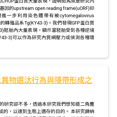
 mRNA和CHOP蛋白質大量表現，證明斑馬魚是研究內
tream open reading frame(uORF)抑
用染色體帶有被cytomegalovirus
因的轉殖品系Tg(KY43-3)。我們發現GFP蛋白質
3-3)胚胎內大量表現，顯示當胚胎受到各種逆境
KY43-3)可以作為研究內質網壓力或偵測各種環
上異物選汰行為與隱帶形成之
的研究卻不多，透過本研究我們想知道二角塵
成的，以達到生態上適存的目的。 本研究歸納