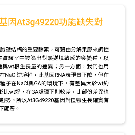
At3g49220功能缺失對
?是維持植物細胞壁結構的重要酵素，可藉由分解果膠來調控
在實驗室中被篩出對熱逆境敏感的突變種，以
變種與wt根生長量的差異；另一方面，我們也用
現在NaCl逆境裡，此基因RNA表現量下降，但在
的種子在NaCl與GA的環境下，有差異大於wt約
長情形比wt好，在GA處理下則較差，此部份差異也
趨勢。所以At3G49220基因對植物生長確實有
下顯著。