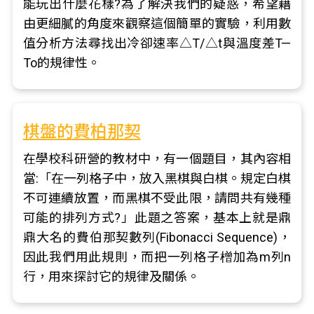
能玩出什麼花樣?為了解決我們的疑惑，希望藉
由更細膩的角度來觀察這個簡單的實驗，利用數
值分析方法尋找出冷卻速率△T/△t與溫度差T—
To的規律性。
棋盤的費柏那契
在學校科研營的教材中，有一個題目，其內容相
當:「在一列格子中，放入黑棋與白棋。規定白棋
不可連續放置，而黑棋不受此限，請問共有幾種
可能的排列方式?」此題之答案，基本上就是鼎
鼎大名的費伯那契數列(Fibonacci Sequence)，
因此我們用此規則，而把一列格子橧加為m列n
行，用來探討它的規律及關係。