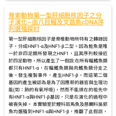
脊索動物第一型肝細胞核因子之分
子演化—由八目鰻及文昌魚cDNA序
列選殖探討
第一型肝細胞核因子是脊椎動物所特有之轉錄因
子，分成HNF1-α及HNF1-β二型。因為鮭魚是唯
一於非四足類所發現之HNF1，且其序列較接近
於四足動物，所以產生了一假說:在所有輻鰭魚類
都只有HNF1-α，在輻鰭魚類與肉鰭魚類分支之
後，發生複製事件，產生HNF1-β，而這第二個
基因的產生被認為是為了因應新的器官與生理功
能(如：肺的有氧呼吸)，然而不能排在的祖先中
有HNF1-α與HNF1-β基因，只是在演化的過程中
被喪失掉。 本實驗室於鯉科斑馬魚及慈鯛科吳郭
魚均選殖到HNF1-α與HNF1-β，推翻了此假說，