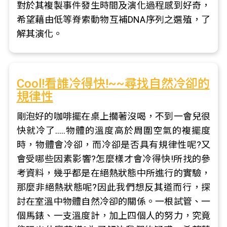
對於其複製事件發生時間及演化過程感到好奇，
希望藉由低等脊索動物互補DNA序列之選殖，了
解其演化。
Cool!看誰冷得快!~~尋找自然冷卻的
規律性
剛泡好的咖啡擺在桌上擱著沒喝，不到一會兒很
快就冷了.....物體的溫度高於周圍空氣的複擺度
時，物體會冷卻，而冷卻是否具有規律性呢?又
會受哪些因素影響?怎麼樣才會冷得快!所找的參
考資料，幾乎都是在絕熱狀態中所進行的實驗，
那麼非絕熱狀態呢?因此我們想反其道而行，探
討在室溫中物體自然冷卻的關係。一根試管、一
個馬錶、一支溫度計，加上四個人的努力，究竟