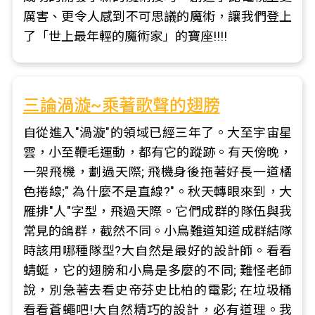
厲害、更令人感到不可思議的魔術，讓我們登上
了「世上最年輕的魔術家」的寶座!!!!
三論渦漩~乘著歌聲的翅膀
自從進入"渦漩"的領域已經三年了。大至宇宙星
雲，小至鞭毛運動，都有它的蹤跡。有天傍晚，
一架飛機，劃過天際; 飛機身後拖著好長一道橘
色捲線;" 為什麼不是直線?"。秋天轉眼來到，大
雁排"人"字型，飛過天際。它們成群的隊伍與我
常見的鴿群，截然不同。小鳥難道知道成群結隊
時該用哪種隊型?大自然是最好的設計師。看看
蜻蜓，它的翅膀和小鳥是多麼的不同; 難怪老師
說，別急著去看史帝芬史比柏的電影; 在垃圾桶
看看蒼蠅吧!大自然精巧的設計，必有道理。我