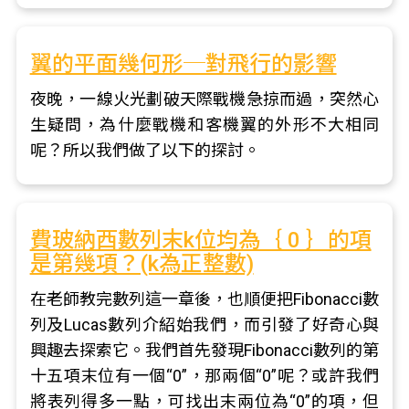
翼的平面幾何形─對飛行的影響
夜晚，一線火光劃破天際戰機急掠而過，突然心
生疑問，為什麼戰機和客機翼的外形不大相同
呢？所以我們做了以下的探討。
費玻納西數列末k位均為｛ 0 ｝的項
是第幾項？(k為正整數)
在老師教完數列這一章後，也順便把Fibonacci數
列及Lucas數列介紹始我們，而引發了好奇心與
興趣去探索它。我們首先發現Fibonacci數列的第
十五項末位有一個“0”，那兩個“0”呢？或許我們
將表列得多一點，可找出末兩位為“0”的項，但