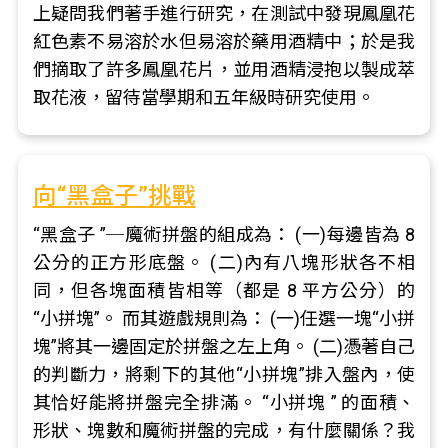
上疑問我們著手進行研究，在測試中發現鳳凰花
紅色素不易溶於水但易溶於藥用酒精中；於是我
們摘取了許多鳳凰花片，並用酒精浸抱以製成萃
取花液，留待當學期和五年級時研究使用。
向“黑盒子”挑戰
“黑盒子 ”─魔術拼盤的組成為： (一)每邊皆為 8
公分的正方形底盤。 (二)內有八塊形狀各不相
同，但各塊面積皆相等（都是 8 平方公分）的
“小拼塊”。 而其遊戲規則為： (一)任選一塊“小拼
塊”將其一邊固定於拼盤之左上角。 (二)憑著自己
的判斷力，將剩下的其他“小拼塊”排入盤內，使
其恰好能將拼盤完全排滿。 “小拼塊 ” 的面積、
形狀、塊數和魔術拼盤的完成，有什麼關係？我