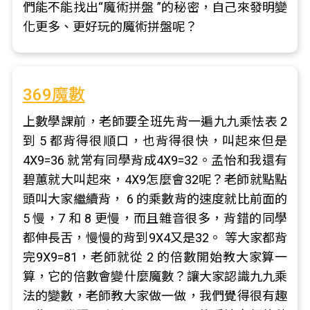
們能不能找出“魔術拼盤 ”的秘密，自己來發明變
化更多、更好玩的魔術拼盤呢？
369魔數
上數學課前，老師要全班先背一遍九九乘怯表 2
到 5 都背得很順口，也背得很快，叫起來但是
4X9=36 就常有同學背成4X9=32。孟怡和我還有
碧蕙就大叫起來，4X9怎麼會32呢？老師就點點
頭叫大家繼續背， 6 的乘數背的速度就比前面的
5 慢，7 和 8 更慢，而且雜音很多，背錯的同學
都伸長舌，慢慢的背到9X4又是32。 等大家都背
完9X9=81，老師就從 2 的倍數開始教大家算一
算，它的倍數會變什麼魔數？讓大家認識九九乘
法的變數，老師教大家做一做，我們覺得很有趣