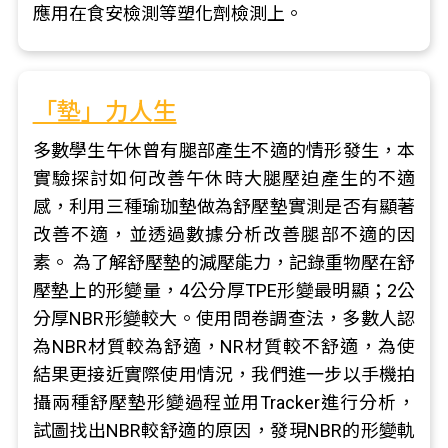
應用在食安檢測等塑化劑檢測上。
「墊」力人生
多數學生午休曾有腿部產生不適的情形發生，本
實驗探討如何改善午休時大腿壓迫產生的不適
感，利用三種瑜珈墊做為舒壓墊實測是否有顯著
改善不適，並透過數據分析改善腿部不適的因
素。 為了解舒壓墊的減壓能力，記錄重物壓在舒
壓墊上的形變量，4公分厚TPE形變最明顯；2公
分厚NBR形變較大。使用問卷調查法，多數人認
為NBR材質較為舒適，NR材質較不舒適，為使
結果更接近實際使用情況，我們進一步以手機拍
攝兩種舒壓墊形變過程並用Tracker進行分析，
試圖找出NBR較舒適的原因，發現NBR的形變軌