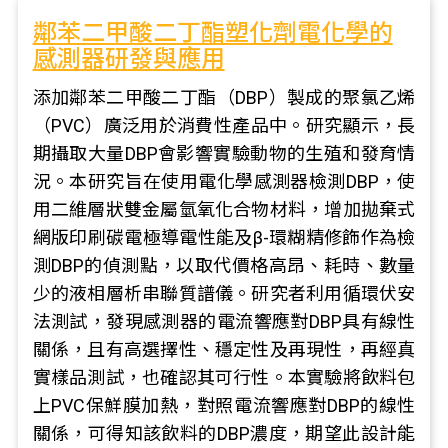
鄰苯二甲酸二丁酯塑化劑電化學的
感測器研發與應用
添加鄰苯二甲酸二丁酯（DBP）製成的聚氯乙烯
（PVC）廣泛用於消費性產品中。研究顯示，長
期攝取大量DBP會影響實驗動物的生殖和發育情
況。本研究旨在使用電化學感測器檢測DBP，使
用二維層狀雙金屬氫氧化合物材料，增加拋棄式
網版印刷碳電極導電性能及β-環糊精修飾作為檢
測DBP的偵測點，以取代價格高昂、耗時、數量
少的液相層析串聯質譜儀。研究者利用循環伏安
法測試，發現感測器的電流響應對DBP具有線性
關係，且有高選擇性、穩定性及再現性，再經真
實樣品測試，也確認其可行性。本實驗將飲料包
上PVC保鮮膜加熱，對照電流響應對DBP的線性
關係，可得知該飲料的DBP濃度，期望此設計能