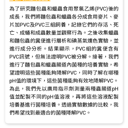
為了研究麵包蟲和蠟蟲食用聚氯乙烯(PVC)後的
成長，我們將麵包蟲和蠟蟲各分成食用麥片、麥
片加PVC及PVC三組飼養，記錄它們的存活、死
亡、成蛹和成蟲數量並觀察行為。之後收集蠟蟲
和麵包蟲的糞便進行層析和碘蒸氣燻色實驗，並
進行成分分析。結果顯示，PVC組的糞便含有
PVC訊號，但無法證明PVC被分解。接著，我們
進行了麵包蟲和蠟蟲腸道內菌種的培養實驗，希
望證明這些菌種能夠降解PVC，同時了解在哪種
pH值的環境下，這些菌種能夠有效地降解PVC。
為此，我們先以廣用指示劑測量兩種蟲腸道pH
值並配製不同的pH值溶液，再將這些溶液配製
培養基進行菌種培養。透過實驗數據的比較，我
們希望找到最適合的菌種降解PVC。