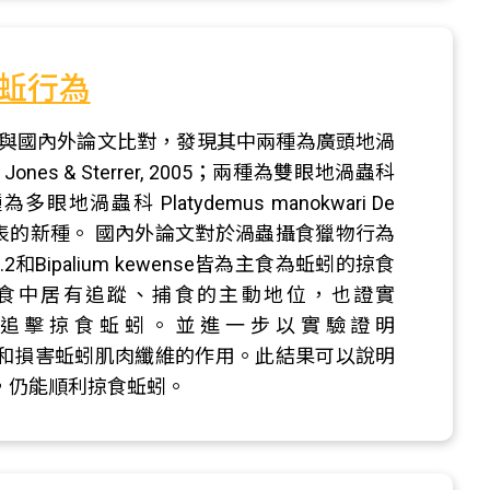
蚯行為
與國內外論文比對，發現其中兩種為廣頭地渦
vagum Jones & Sterrer, 2005；兩種為雙眼地渦蟲科
；一種為多眼地渦蟲科 Platydemus manokwari De
sp.2為未發表的新種。 國內外論文對於渦蟲攝食獵物行為
2和Bipalium kewense皆為主食為蚯蚓的掠食
se在掠食中居有追蹤、捕食的主動地位，也證實
中，以埋伏追擊掠食蚯蚓。並進一步以實驗證明
其活動力和損害蚯蚓肌肉纖維的作用。此結果可以說明
較小，仍能順利掠食蚯蚓。