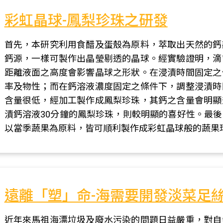
彩虹晶球-鳳梨珍珠之研發
首先，本研究利用食醋及蛋殼為原料，萃取出天然的鈣
鈣源，一樣可製作出晶瑩剔透的晶球。經實驗證明，滴
距離液面之高度會影響晶球之形狀。在浸漬時間固定之
率及物性；而在鈣溶液濃度固定之條件下，調整浸漬時
含量很低，經加工製作成鳳梨珍珠，其鈣之含量會明顯
漬鈣溶液30分鐘的鳳梨珍珠，則較明顯的喜好性。最
以當季蔬果為原料，皆可順利製作成彩虹晶球般的蔬果
遠離「塑」命-海需要開發淡菜足
近年來馬祖海漂垃圾及廢水污染的問題日益嚴重，對自