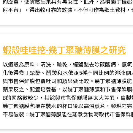
的旋翼，使實驗結果具有再製性。此外，為模擬手搓起
射平台」，得出較可靠的數據，不但可作為鄉土教材，
蝦殼哇哇挖-幾丁聚醣薄膜之研究
以蝦殼為原料，清洗、晾乾，經鹽酸去除碳酸鈣、氫氧
化後得幾丁聚醣。醋酸和水依照5種不同比例的溶液倒入
與市售保鮮膜包覆吐司和蘋果做比較。幾丁聚醣薄膜能
蘋果反之。配置培養基，以幾丁聚醣薄膜和市售保鮮膜
B的菌絡數較少，其餘與市售保鮮膜無太大差異，自製
幾丁聚醣膜包覆在裝水的杯口後以高溫蒸煮，發現它完
不易破裂，幾丁聚醣薄膜能在蒸煮食物時取代市售保鮮