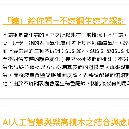
「鏽」給你看—不鏽鋼生鏽之探討
不鏽鋼是會生鏽的。它之所以能在一般情況下不生鏽，
高一所學：鋁的表面氧化層可防止其內部繼續氧化，故
面上最常見的三種不鏽鋼：SUS 304、SUS 316和S
至不同溫度時的顏色變化；接著依據我們的推測：不鏽
氧化試驗並藉物理方法檢測其表面的粗糙度。再來試
氧，而酸液與食鹽又將加劇反應。先將調配後的溶液
化。由於不鏽鋼表面會產生褐色鐵鏽，因此最後再利用
AI人工智慧與樂高積木之結合與應