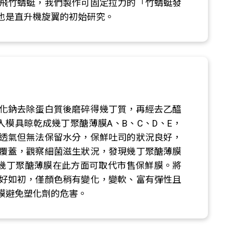
飛竹蜻蜓，我們製作可固定拉力的「竹蜻蜓發
也是直升機旋翼的初始研究。
化鈉去除蛋白質後磨碎得幾丁質，再經去乙醯
模具晾乾成幾丁聚醣薄膜A、B、C、D、E，
透氣但無法保留水分，保鮮吐司的狀況良好，
覆蓋，觀察細菌滋生狀況，發現幾丁聚醣薄膜
幾丁聚醣薄膜在此方面可取代市售保鮮膜。將
好如初，僅顏色稍有變化，變軟、富有彈性且
膜避免塑化劑的危害。