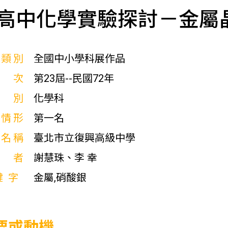
高中化學實驗探討－金屬
展類別
全國中小學科展作品
屆次
第23屆--民國72年
科別
化學科
獎情形
第一名
校名稱
臺北市立復興高級中學
作者
謝慧珠、李 幸
鍵字
金屬,硝酸銀
要或動機