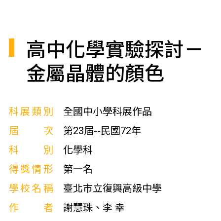
高中化學實驗探討－
金屬晶體的顏色
科展類別
全國中小學科展作品
屆次
第23屆--民國72年
科別
化學科
得獎情形
第一名
學校名稱
臺北市立復興高級中學
作者
謝慧珠、李 幸