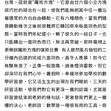
台灣，這就是“魔術方塊” ，它是由廿六個小立方塊
很巧妙的砌合在一起，使我們能夠把其中任一層沿
著適常的方向自由轉動。它有六種顏色，當我們隨
意轉動幾次之後就很難將它轉回原來每面同色的型
態。當時我們年紀還小，鵪了很久的一段日子，也
只能轉出一面同色而已，無法再突破。那時電視上
更舉辦魔術方塊的復原比賽 · 有人居然能在極短的二
分鐘內迅速的完成六面同色，真令人羨慕！如今它
無聲無息了，正像一股旋風，過後煙消霎散，但它
卻深印在我們心中。署假時，幸運地參加學校的數
學研習營，它又活生生的出現在我們眼前，三天的
研習活動，使我們對它有更深一層的認識。尤其是
研習營結束前老師的幾句話，更激發我們更上一層
樓的決心。老師說：數學是一種很有用的工具，很