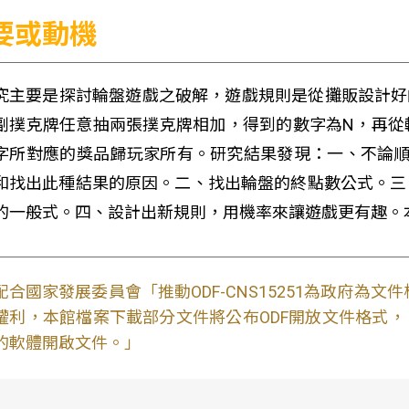
要或動機
究主要是探討輪盤遊戲之破解，遊戲規則是從攤販設計好
副撲克牌任意抽兩張撲克牌相加，得到的數字為N，再從轉
字所對應的獎品歸玩家所有。研究結果發現：一、不論順
和找出此種結果的原因。二、找出輪盤的終點數公式。三
的一般式。四、設計出新規則，用機率來讓遊戲更有趣。
配合國家發展委員會「推動ODF-CNS15251為政府為
權利，本館檔案下載部分文件將公布ODF開放文件格式， 免費
的軟體開啟文件。」