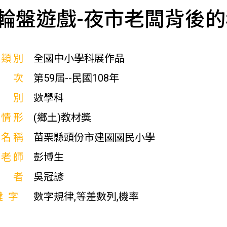
輪盤遊戲-夜市老闆背後
展類別
全國中小學科展作品
屆次
第59屆--民國108年
科別
數學科
獎情形
(鄉土)教材獎
校名稱
苗栗縣頭份市建國國民小學
導老師
彭博生
作者
吳冠諺
鍵字
數字規律,等差數列,機率