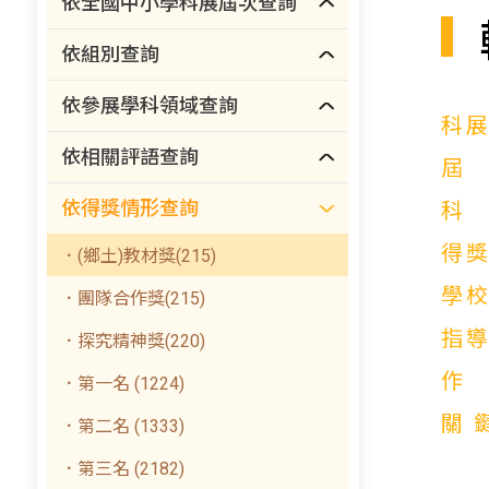
依全國中小學科展屆次查詢
依組別查詢
依參展學科領域查詢
科
依相關評語查詢
依得獎情形查詢
得
．(鄉土)教材獎(215)
學
．團隊合作獎(215)
指
．探究精神獎(220)
．第一名 (1224)
關
．第二名 (1333)
．第三名 (2182)