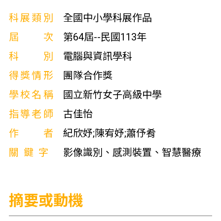
科展類別
全國中小學科展作品
屆次
第64屆--民國113年
科別
電腦與資訊學科
得獎情形
團隊合作獎
學校名稱
國立新竹女子高級中學
指導老師
古佳怡
作者
紀欣妤;陳宥妤;蕭伃肴
關鍵字
影像識別、感測裝置、智慧醫療
摘要或動機