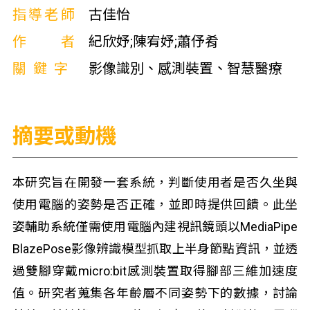
指導老師
古佳怡
作者
紀欣妤;陳宥妤;蕭伃肴
關鍵字
影像識別、感測裝置、智慧醫療
摘要或動機
本研究旨在開發一套系統，判斷使用者是否久坐與
使用電腦的姿勢是否正確，並即時提供回饋。此坐
姿輔助系統僅需使用電腦內建視訊鏡頭以MediaPipe
BlazePose影像辨識模型抓取上半身節點資訊，並透
過雙腳穿戴micro:bit感測裝置取得腳部三維加速度
值。研究者蒐集各年齡層不同姿勢下的數據，討論