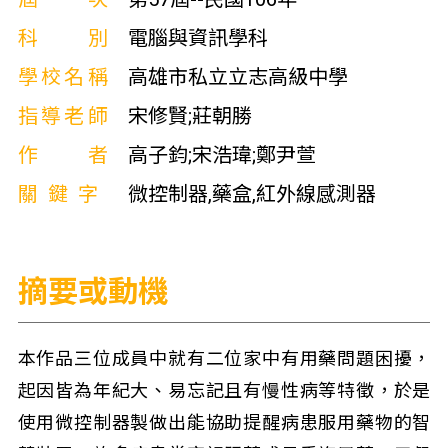
科別
電腦與資訊學科
學校名稱
高雄市私立立志高級中學
指導老師
宋修賢;莊朝勝
作者
高子鈞;宋浩瑋;鄭尹萱
關鍵字
微控制器,藥盒,紅外線感測器
摘要或動機
本作品三位成員中就有二位家中有用藥問題困擾，
起因皆為年紀大、易忘記且有慢性病等特徵，於是
使用微控制器製做出能協助提醒病患服用藥物的智