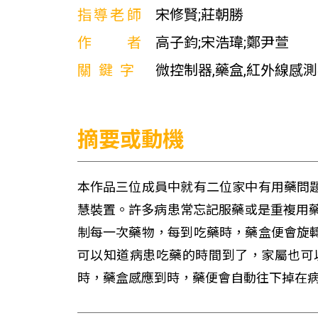
指導老師
宋修賢;莊朝勝
作者
高子鈞;宋浩瑋;鄭尹萱
關鍵字
微控制器,藥盒,紅外線感
摘要或動機
本作品三位成員中就有二位家中有用藥問
慧裝置。許多病患常忘記服藥或是重複用
制每一次藥物，每到吃藥時，藥盒便會旋
可以知道病患吃藥的時間到了，家屬也可以透
時，藥盒感應到時，藥便會自動往下掉在