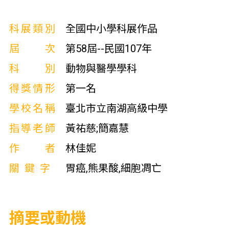
科展類別
全國中小學科展作品
屆次
第58屆--民國107年
科別
動物與醫學學科
得獎情形
第一名
學校名稱
臺北市立南湖高級中學
指導老師
黃祐慈;簡嘉慧
作者
林佳妮
關鍵字
胃癌,熊果酸,細胞凋亡
摘要或動機