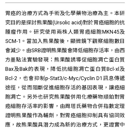
胃癌的治療方式為手術及化學藥物治療為主。本研
究目的是探討熊果酸(Ursolic acid)對於胃癌細胞的抗
腫瘤作用。研究使用兩株人類胃癌細胞MKN45及
SCM-1。當加入熊果酸後，顯微鏡下觀察細胞數目
會減少。由SRB證明熊果酸會降低細胞存活率，由西
方墨點法實驗發現：熊果酸誘導促細胞凋亡蛋白質
Bax及Bak的表現，降低抗細胞凋亡蛋白質Bcl-xl及
Bcl-2，也會抑制p-Stat3/c-Myc/Cyclin D1訊息傳遞
途徑，從而阻斷促進細胞存活的基因表現，讓癌細
胞凋亡。另外也研究熊果酸併用化療藥物順鉑對胃
癌細胞存活率的影響，由周塔氏藥物合併指數定理
證明熊果酸作為輔劑，對胃癌細胞抑制具有協同效
應，故熊果酸具潛力成為新的治療方式，更證實中