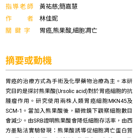
指導老師
黃祐慈;簡嘉慧
作者
林佳妮
關鍵字
胃癌,熊果酸,細胞凋亡
摘要或動機
胃癌的治療方式為手術及化學藥物治療為主。本研
究目的是探討熊果酸(Ursolic acid)對於胃癌細胞的抗
腫瘤作用。研究使用兩株人類胃癌細胞MKN45及
SCM-1。當加入熊果酸後，顯微鏡下觀察細胞數目
會減少。由SRB證明熊果酸會降低細胞存活率，由西
方墨點法實驗發現：熊果酸誘導促細胞凋亡蛋白質