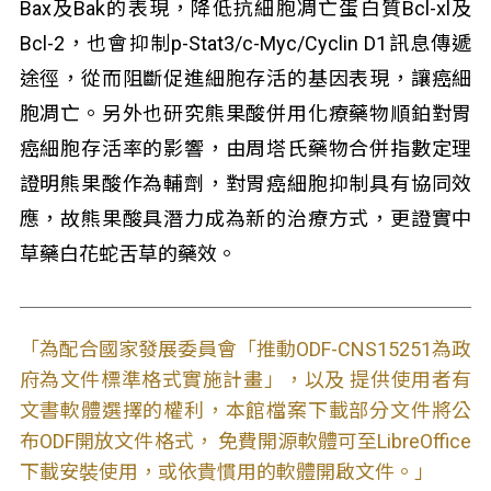
Bax及Bak的表現，降低抗細胞凋亡蛋白質Bcl-xl及
Bcl-2，也會抑制p-Stat3/c-Myc/Cyclin D1訊息傳遞
途徑，從而阻斷促進細胞存活的基因表現，讓癌細
胞凋亡。另外也研究熊果酸併用化療藥物順鉑對胃
癌細胞存活率的影響，由周塔氏藥物合併指數定理
證明熊果酸作為輔劑，對胃癌細胞抑制具有協同效
應，故熊果酸具潛力成為新的治療方式，更證實中
草藥白花蛇舌草的藥效。
「為配合國家發展委員會「推動ODF-CNS15251為政
府為文件標準格式實施計畫」，以及 提供使用者有
文書軟體選擇的權利，本館檔案下載部分文件將公
布ODF開放文件格式， 免費開源軟體可至LibreOffice
下載安裝使用，或依貴慣用的軟體開啟文件。」