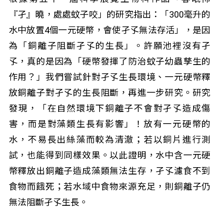
『孑』曉，處處蚊子咬」的研究指出：「300毫升的
水中放置4個一元硬幣，會使孑孓無法存活」，是因
為「銅離子阻斷孑孓的生長」。許願池裡沒有孑
孓，真的是因為「硬幣發揮了防治蚊子幼蟲孳生的
作用？」我們嘗試針對孑孓生長環境、一元硬幣釋
放銅離子對孑孓的生長阻斷，再進一步研究。研究
發現，「在自然環境下銅離子不會對孑孓造成傷
害，而是對藻類生長有影響」！放有一元硬幣的
水，不易長出絲藻而較為清澈；若以銅片進行測
試，也能得到同樣效果。以此證明，水中含一元硬
幣釋放出銅離子造成藻類無法生存，孑孓濾食不到
食物而餓死；若水域中食物來源充足，則銅離子仍
無法阻斷孑孓生長。