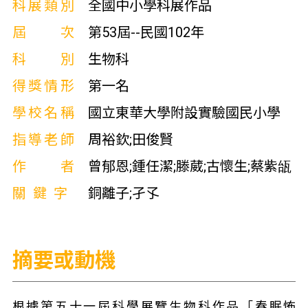
科展類別
全國中小學科展作品
屆次
第53屆--民國102年
科別
生物科
得獎情形
第一名
學校名稱
國立東華大學附設實驗國民小學
指導老師
周裕欽;田俊賢
作者
曾郁恩;鍾任潔;滕葳;古懷生;蔡紫瓵
關鍵字
銅離子;孑孓
摘要或動機
根據第五十一屆科學展覽生物科作品「春眠怖